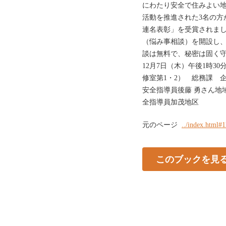
にわたり安全で住みよい
活動を推進された3名の方
連名表彰」を受賞されま
（悩み事相談）を開設し
談は無料で、秘密は固く
12月7日（木）午後1時3
修室第1・2） 総務課 企
安全指導員後藤 勇さん地
全指導員加茂地区
元のページ
../index.html#1
このブックを見