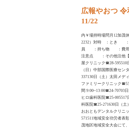
広報やおつ 令
11/22
内￥場持時場問月12加
2232）対時 ：とき
員 ：持ち物 ：費用
注意点 ：その他注他【病医院
屋クリニック☎28-59551
（日）中部国際医療センター☎
337130日（土）太田メデ
ファミリークリニック☎53
間:9:00~13:00☎24-7
ヒロ歯科医院☎25-0055
科医院☎25-271630日（
おおともデンタルクリニック☎
571511地域安全功労者
茂地区地域安全大会にて