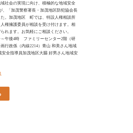
地域社会の実現に向け、積極的な地域安全
が、「加茂警察署長・加茂地区防犯協会長
した。加茂地区 町では、特設人権相談所
、人権擁護委員が相談を受け付けます。相
守られます。お気軽にご相談ください。
0分～午後4時 ファミリーセンター2階（研
画行政係（内線2214）青山 和美さん地域
域安全指導員加茂地区大𦚰 好男さん地域安
1
る