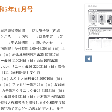
和5年11月号
茂休日急患診療所問 防災安全室（内線
 ：ところ ：内容 ：対象申定 ：定
 ：申込締切問 ：問い合わせ ：
】受付時間:9:00~16:303日（日）土
0日（日）岩永耳鼻咽喉科☎25-874917日
66-110024日（日）西田醫院☎28-
ィカルクリニック☎26-222031日（日）濃飛
-3111【歯科医院】受付時
0703日（日）みやもと歯科☎25-209710日（日）
17日（日）ファミリー歯科24日（日）渡辺歯
土）カモ歯科クリニック☎24-418131日（日）
28-041831日（日）井村歯科医院☎53-
表彰特設人権相談所を開設します令和5年度加
、防犯功労者などへの表彰が行われ、多年