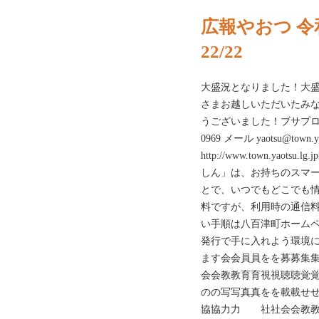
広報やおつ 令
22/22
大盛況となりました！大
さまお越しいただいたみ
うございました！ブサプロジェクト
0969 メール yaotsu@town
http://www.town.ya
しん」は、お持ちのスマ
とで、いつでもどこでも
料ですが、利用時の通信
い手順は八百津町ホームペ
発行で手に入れよう環境
ます会会員員をを募募集
会会教教育育視視聴聴覚
のの写写真真をを載載せ
協協力力 社社会会教教