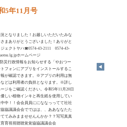
和5年11月号
盛況となりました！お越しいただいたみな
なさまありがとうございました！ありがと
ヤハ☎0574-43-2111 0574-43-
.yaotsu.lg.jpホームページ
otsu.lg.jp防災行政情報をお知らせする「やおつー
ートフォンにアプリをインストールするこ
情報が確認できます。※アプリの利用は無
料などは利用者の負担となります。※詳し
ージをご確認ください。令和5年11月20日
に優しい植物インキと再生紙を使用してい
集中中！！会会員員ににななっってて社社
覚協協議議会会でではは、、ああななたた
せててみみまませせんんかか？？写写真真
育育視視聴聴覚覚協協議議会会