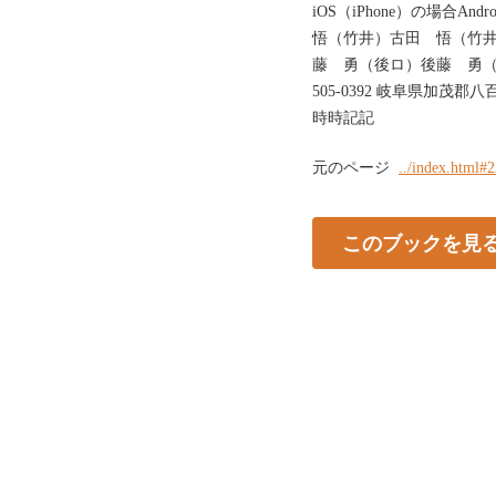
iOS（iPhone）の場合
悟（竹井）古田 悟（竹
藤 勇（後ロ）後藤 勇
505-0392 岐阜県加茂郡
時時記記
元のページ
../index.html#
このブックを見