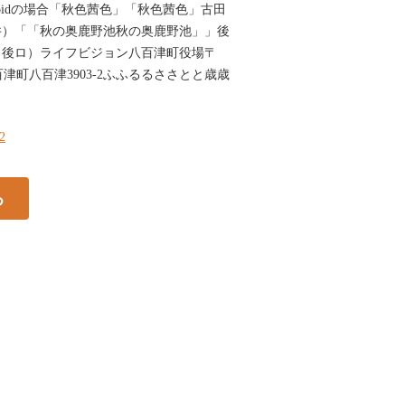
Androidの場合「秋色茜色」「秋色茜色」古田
井）「「秋の奥鹿野池秋の奥鹿野池」」後
（後ロ）ライフビジョン八百津町役場〒
八百津町八百津3903-2ふふるるささとと歳歳
22
る