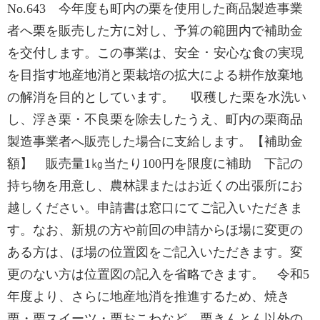
No.643 今年度も町内の栗を使用した商品製造事業
者へ栗を販売した方に対し、予算の範囲内で補助金
を交付します。この事業は、安全 ･ 安心な食の実現
を目指す地産地消と栗栽培の拡大による耕作放棄地
の解消を目的としています。 収穫した栗を水洗い
し、浮き栗・不良栗を除去したうえ、町内の栗商品
製造事業者へ販売した場合に支給します。【補助金
額】 販売量1㎏当たり100円を限度に補助 下記の
持ち物を用意し、農林課またはお近くの出張所にお
越しください。申請書は窓口にてご記入いただきま
す。なお、新規の方や前回の申請からほ場に変更の
ある方は、ほ場の位置図をご記入いただきます。変
更のない方は位置図の記入を省略できます。 令和5
年度より、さらに地産地消を推進するため、焼き
栗・栗スイーツ・栗おこわなど、栗きんとん以外の