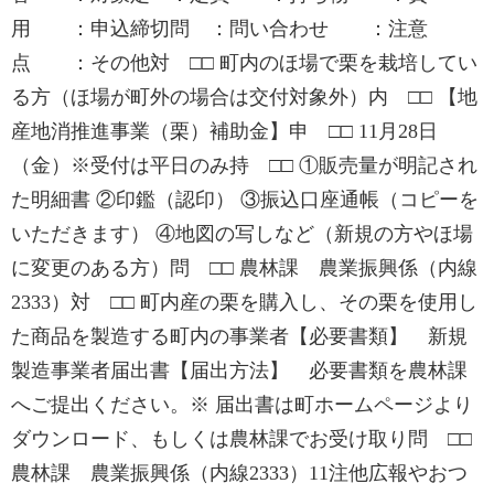
用 ：申込締切問 ：問い合わせ ：注意
点 ：その他対 □□ 町内のほ場で栗を栽培してい
る方（ほ場が町外の場合は交付対象外）内 □□ 【地
産地消推進事業（栗）補助金】申 □□ 11月28日
（金）※受付は平日のみ持 □□ ①販売量が明記され
た明細書 ②印鑑（認印） ③振込口座通帳（コピーを
いただきます） ④地図の写しなど（新規の方やほ場
に変更のある方）問 □□ 農林課 農業振興係（内線
2333）対 □□ 町内産の栗を購入し、その栗を使用し
た商品を製造する町内の事業者【必要書類】 新規
製造事業者届出書【届出方法】 必要書類を農林課
へご提出ください。※ 届出書は町ホームページより
ダウンロード、もしくは農林課でお受け取り問 □□
農林課 農業振興係（内線2333）11注他広報やおつ