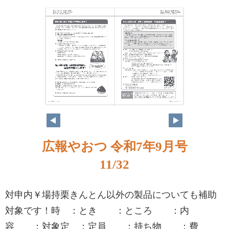
広報やおつ 令和7年9月号
11/32
対申内￥場持栗きんとん以外の製品についても補助
対象です！時 ：とき ：ところ ：内
容 ：対象定 ：定員 ：持ち物 ：費