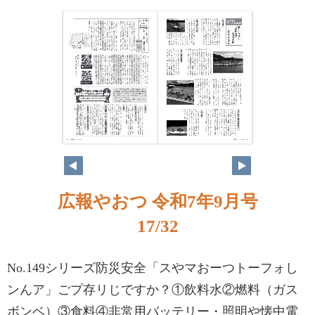
広報やおつ 令和7年9月号
17/32
No.149シリーズ防災安全「スやマおーつトーフォし
ンんア」ごプ存リじですか？①飲料水②燃料（ガス
ボンベ）③食料④非常用バッテリー・照明や懐中電