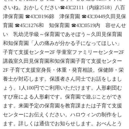
さいね。おかしください☎43□2111（内線2518）八百
津保育園 ☎43□0196錦 津保育園 ☎43□0449久田見保
育園 ☎45□1276和 知保育園 ☎43□0519内 容せんせ
い 乳幼児学級～保育園であそぼう～久田見保育園
和知保育園「人の痛みが分かる子になってほしい」
子育て支援センター2F 学童室ファミリーセンター2F
講義室久田見保育園和知保育園子育て支援センター
2F 子育て支援室身長・体重・発育相談。保健師・栄
養士が対応します。保護者さん同士でお話をしまし
ょう。1人100円でご利用いただけます。人形劇団む
すび座による人形劇です。保育園で遊ぶことができ
ます。来園予定の保育園を教育課または子育て支援
センターにお伝えください。ハロウィンの制作をし
ます。詳しくは通信でお知らせします。おべんとう