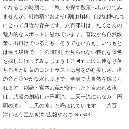
くなるこの時期に、「秋」を探す散策へ出かけてみ
ませんか。町面積のおよそ8割は山林。自然は私たち
にとって身近な存在です。八百津町は、たくさんの
魅力的なスポットに溢れています。普段から自然散
策に出掛けている方も、そうでない方も、いつもと
は違う場所で、この時期しか見られない特別な景色
を探しに行ってみましょう！ご◀五三段に連なり落
ちる滝と紅葉のコントラストは息をのむ美しさ。滝
の音と涼やかな水しぶきで、全身で大自然を感じら
れます。剣豪・宮本武蔵が修行したと言われる滝
は、武蔵の創始した円明流、二天一流にちなみ「円
明の滝」「二天の滝」と呼ばれています。（八百
津）ほう宝だき滝2広報やおつ No.643