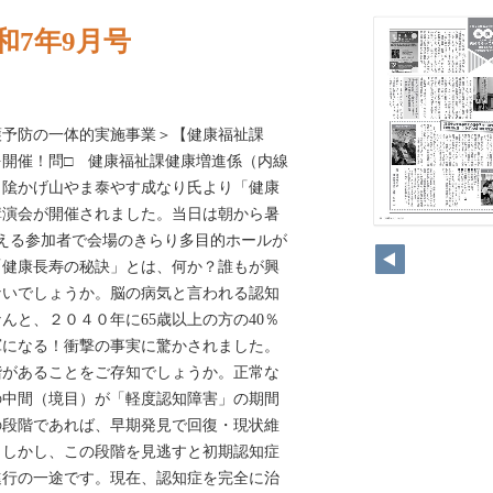
和7年9月号
護予防の一体的実施事業＞【健康福祉課
開催！問□ 健康福祉課健康増進係（内線
、隂かげ山やま泰やす成なり氏より「健康
講演会が開催されました。当日は朝から暑
超える参加者で会場のきらり多目的ホールが
「健康長寿の秘訣」とは、何か？誰もが興
ないでしょうか。脳の病気と言われる認知
んと、２０４０年に65歳以上の方の40％
軍になる！衝撃の事実に驚かされました。
階があることをご存知でしょうか。正常な
の中間（境目）が「軽度認知障害」の期間
の段階であれば、早期発見で回復・現状維
。しかし、この段階を見逃すと初期認知症
進行の一途です。現在、認知症を完全に治