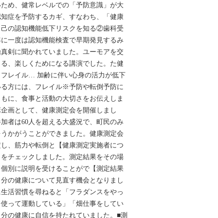
いため、健常レベルでの「予防意識」が大
認知症を予防するカギ、すなわち、「健康
自己の認知機能低下リスクを知る②歯科受
年に一度は認知機能検査で早期発見するみ
始真剣に聞かれていました。ユーモアを交
きる、楽しくためになる講演でした。た健
フレイル… 加齢に伴い心身の活力が低下
いる方には、フレイル※予防や転倒予防に
ともに、食事と活動の大切さをお伝えしま
ボ企画として、健康測定会を開催しまし
加者は60人を超える大盛況で、町民のみ
をうかがうことができました。健康測定会
定し、筋力や転倒と【健康測定実施者につ
クをチェックしました。測定結果をその場
ら個別に説明を受けることがで【測定結果
自分の健康について見直す機会となりまし
に生活習慣を尋ねると「フラダンスをやっ
を使って運動している」「畑仕事をしてい
分の健康に自信を持たれていました。■測