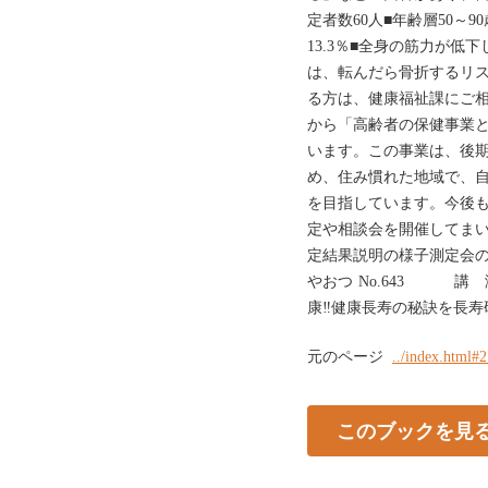
定者数60人■年齢層50～90
13.3％■全身の筋力が低
は、転んだら骨折するリ
る方は、健康福祉課にご
から「高齢者の保健事業
います。この事業は、後
め、住み慣れた地域で、
を目指しています。今後
定や相談会を開催してまい
定結果説明の様子測定会
やおつ No.643 講 
康‼健康長寿の秘訣を長寿
元のページ
../index.html#
このブックを見