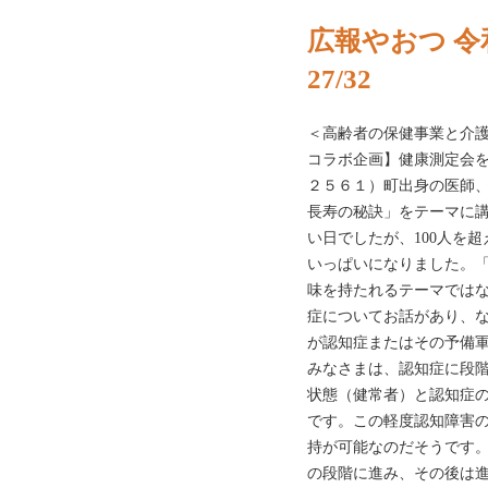
広報やおつ 令
27/32
＜高齢者の保健事業と介
コラボ企画】健康測定会を
２５６１）町出身の医師
長寿の秘訣」をテーマに
い日でしたが、100人を
いっぱいになりました。
味を持たれるテーマでは
症についてお話があり、な
が認知症またはその予備
みなさまは、認知症に段
状態（健常者）と認知症
です。この軽度認知障害
持が可能なのだそうです
の段階に進み、その後は