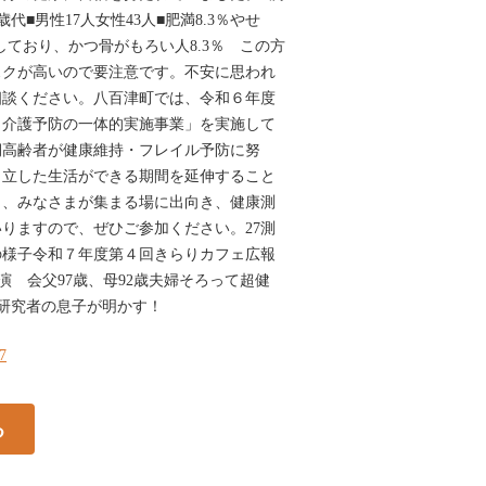
歳代■男性17人女性43人■肥満8.3％やせ
下しており、かつ骨がもろい人8.3％ この方
スクが高いので要注意です。不安に思われ
相談ください。八百津町では、令和６年度
と介護予防の一体的実施事業」を実施して
期高齢者が健康維持・フレイル予防に努
自立した生活ができる期間を延伸すること
も、みなさまが集まる場に出向き、健康測
りますので、ぜひご参加ください。27測
の様子令和７年度第４回きらりカフェ広報
演 会父97歳、母92歳夫婦そろって超健
研究者の息子が明かす！
27
る