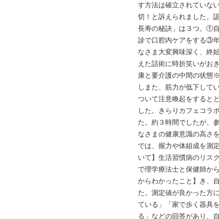
す方法は確立されていな
切！と訴えられました。
長寿の秘訣」は３つ。①
診で口腔内ケアをする③
なさま大変興味深く、終
えた話術に時折笑いがお
康と要介護の中間の状態※
しまた、筋力が低下して
ついて注意喚起をすると
した。きらりカフェコラ
た。約３時間でしたが、参
なさまの健康意識の高さ
では、握力や体組成を測
いて】生活習慣病のリス
で理学療法士と保健師か
からわかったこと】き、
た。測定値が良かった方
ている」「家で歩く器具
る」などの回答があり、自