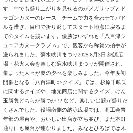
す。中でも盛り上がりを見せるのがメガサップとド
ラゴンカヌーのレース。チームで力を合わせてパド
ルを漕ぎ、目印で折り返してスタート地点に戻るま
でのタイムを競います。優勝はいずれも「八百津ジ
ュニアカヌークラブ A」で、観客から称賛の拍手が
送られました。蘇水峡川まつり2025 8月3日 納涼広
場・花火大会を楽しむ蘇水峡川まつりが開催され、
集まった人々が夏の夕べを楽しみました。今年度初
開催となる「八百津町○×クイズ」では、杉原千畝氏
に関するクイズや、地元商店に関するクイズ、けん
玉勝負どちらが勝つか !? など、楽しい出題が盛りだ
くさんでした。役場南側の納涼広場では、商工会青
年部の屋台や、おいしい出店が立ち並び、また本町
通りにも屋台が連なりました。みなとひろばでは木