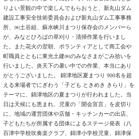
りよい景観の中で楽しんでもらおうと、新丸山ダム
建設工事安全技術委員会および新丸山ダム工事事務
所、㈱土谷組、蘇水峡川まつり保存会のメンバーら
が、みなとひろばの草刈り・清掃作業を行いまし
た。また花火の翌朝、ボランティアとして商工会や
町職員とともに東光土建㈱のみなさまがごみ拾いを
行いました。炎天下の暑い中での作業、本当にあり
がとうございました。 錦津地区夏まつり 900名を超
える来場者でにぎわう「子ども ときめき きらり」を
テーマに、錦津地区の夏まつりが行われました。当
日は天候にも恵まれ、児童の「開会宣言」を皮切り
に、地域の運営団体や店舗・キッチンカーの出店、
子どもたちが所属する団体によるステージ発表（八
百津中学校吹奏楽クラブ、錦津小学校児童、錦津保