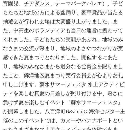
育園児、チアダンス、テーマパークバレエ）、子ど
もたちと地域の方による盆踊り、豪華賞品が当たる
抽選会が行われ会場は大変盛り上がりました。ま
た、中高生のボランティアも当日の運営に携わって
くれました。子どもたちの笑顔があふれ、地域のみ
なさまの交流が深まり、地域のよさやつながりが実
感できた夏まつりとなりました。開催するにあた
り、地域のみなさまから過分なる協賛金を賜りまし
たこと、錦津地区夏まつり実行委員会が心よりお礼
申し上げます。蘇水サマーフェスタ 水上アクティビ
ティを楽しむ真夏の日差しが照り付ける中、暑さに
負けず夏を楽しむイベント『蘇水サマーフェスタ』
が開幕しました。八百津町B&amp;G 海洋センター主
催のこのイベントでは、カヌーやバナナボートとい
ったさまざまな水上アクティビティを体験できま