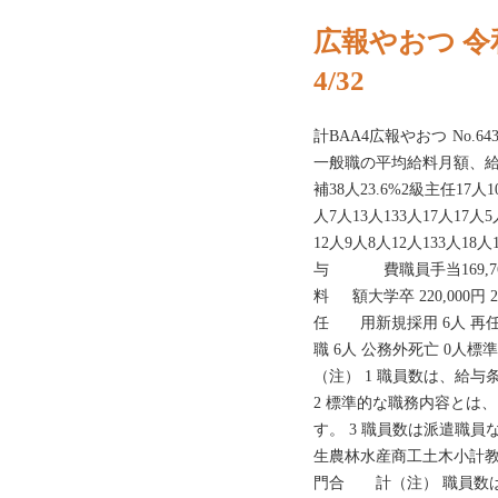
広報やおつ 令
4/32
計BAA4広報やおつ No.
一般職の平均給料月額、給
補38人23.6%2級主任17人
人7人13人133人17人17人
12人9人8人12人133人
与 費職員手当169,
料 額大学卒 220,000円 228
任 用新規採用 6人 再任用
職 6人 公務外死亡 0人
（注） 1 職員数は、給
2 標準的な職務内容とは
す。 3 職員数は派遣職
生農林水産商工土木小計教
門合 計（注） 職員数