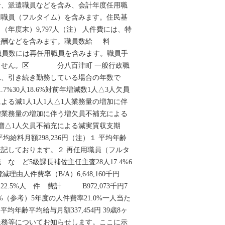
者、派遣職員などを含み、会計年度任用職
用職員（フルタイム）を含みます。住民基
日（年度末）9,797人（注） 人件費には、特
報酬などを含みます。職員数給 料
注） 職員数には再任用職員を含みます。職員手
みません。区 分八百津町 一般行政職
れ、引き続き勤務している場合の年数で
.7%30人18.6%対前年増減数1人△3人欠員
よる減1人1人1人△1人業務量の増加に伴
増業務量の増加に伴う増欠員不補充による
増△1人欠員不補充による減実質収支期
平均給料月額298,236円（注）１ 平均年齢
記しております。２ 再任用職員（フルタ
な ど5級課長補佐主任主査28人17.4%6
減理由人件費率（B/A）6,648,160千円
85千円 22.5%人 件 費計 B972,073千円7
0.0%（参考）5年度の人件費率21.0%一人当た
円平均年齢平均給与月額337,454円 39歳8ヶ
服務等についてお知らせします。ここに示