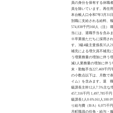
員の身分を保有する休職
員を除いています。再任
本台帳人口令和7年3月31
別職に支給される給料、
574,838千円160人（
当には、退職手当を含
※卒業後ただちに採用さ
す。3級4級主査係長35人21
補充による増欠員不補充に
う増業務量の増加に伴う
減1人業務量の増加に伴う
末・勤勉手当227,469千円
の小数点以下は、月数で表
イム）を含みます。退 職 
級課長主幹12人7.5%主な増
457,316千円 1,497,7
級課長1人0.6%161人10
り給与費（B/A）6,075千
月町職員の任免・給与・