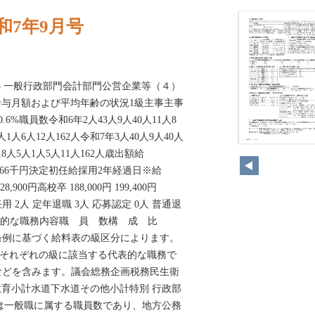
和7年9月号
643 一般行政部門会計部門公営企業等（４）
与月額および平均年齢の状況1級主事主事
10.6%職員数令和6年2人43人9人40人11人8
5人1人6人12人162人令和7年3人40人9人40人
18人18人5人1人5人11人162人歳出額給
766千円決定初任給採用2年経過日※給
,900円高校卒 188,000円 199,400円
 2人 定年退職 3人 応募認定 0人 普通退
標準的な職務内容職 員 数構 成 比
与条例に基づく給料表の級区分によります。
、それぞれの級に該当する代表的な職務で
員などを含みます。議会総務企画税務民生衛
育小計水道下水道その他小計特別 行政部
は一般職に属する職員数であり、地方公務