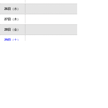
26日
（水）
27日
（木）
28日
（金）
29日
（土）
30日
（日）
31日
（月）
プライバシーポリシー
免責事項・著作権
リンクについて
サイトの使い方
サイトの考え方