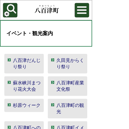
各種機能
背景色を変更する
イベント・観光案内
八百津だんじ
久田見からく
り祭り
り祭り
蘇水峡川まつ
八百津町産業
り花火大会
文化祭
杉原ウィーク
八百津町の観
光
八百津町への
八百津町イメ