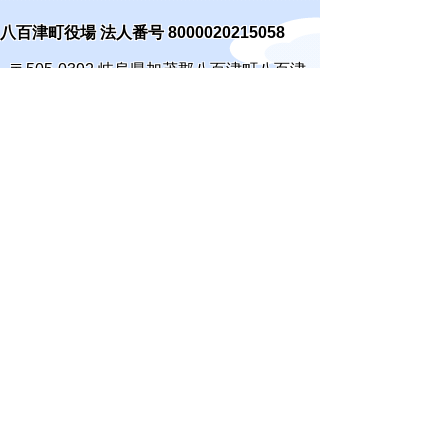
八百津町役場 法人番号 8000020215058
〒505-0392 岐阜県加茂郡八百津町八百津
3903番地2
TEL:
0574-43-2111
(代表) FAX:0574-43-
0969
通訳オペレーターを通じて手話で電話が
できます。
(利用方法)
手話で電話をする
庁舎案内
開庁時間
窓口案内
開庁時間:月曜日～金曜日 午前8時30分から
午後5時15分まで(休日・祝日・年末年始を除
く)
Copyright (C) YAOTSU TOWN(JAPAN) All
Rights Reserved.