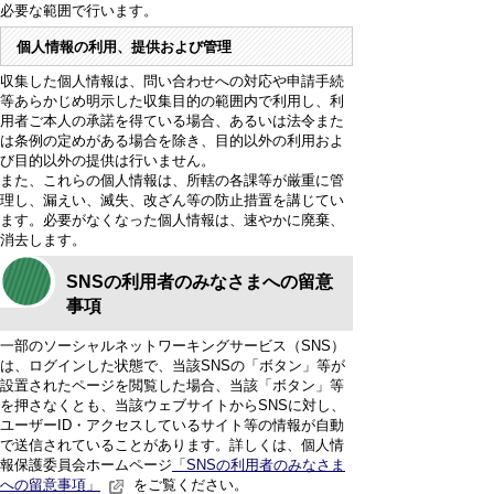
必要な範囲で行います。
個人情報の利用、提供および管理
収集した個人情報は、問い合わせへの対応や申請手続
等あらかじめ明示した収集目的の範囲内で利用し、利
用者ご本人の承諾を得ている場合、あるいは法令また
は条例の定めがある場合を除き、目的以外の利用およ
び目的以外の提供は行いません。
また、これらの個人情報は、所轄の各課等が厳重に管
理し、漏えい、滅失、改ざん等の防止措置を講じてい
ます。必要がなくなった個人情報は、速やかに廃棄、
消去します。
SNSの利用者のみなさまへの留意
事項
一部のソーシャルネットワーキングサービス（SNS）
は、ログインした状態で、当該SNSの「ボタン」等が
設置されたページを閲覧した場合、当該「ボタン」等
を押さなくとも、当該ウェブサイトからSNSに対し、
ユーザーID・アクセスしているサイト等の情報が自動
で送信されていることがあります。詳しくは、個人情
報保護委員会ホームページ
「SNSの利用者のみなさま
への留意事項」
をご覧ください。