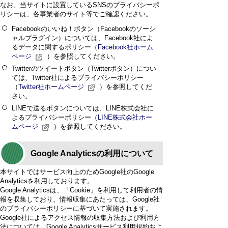
なお、当サイトに設置しているSNSのプライバシーポ
リシーは、各事業者のサイト等でご確認ください。
Facebookのいいね！ボタン（Facebookのソーシ
ャルプラグイン）については、Facebook社によ
るデータに関するポリシー（
Facebook社ホーム
ページ
）を参照してください。
Twitterのツイートボタン（Twitterボタン）につい
ては、Twitter社によるプライバシーポリシー
（
Twitter社ホームページ
）を参照してくだ
さい。
LINEで送るボタンについては、LINE株式会社に
よるプライバシーポリシー（
LINE株式会社ホー
ムページ
）を参照してください。
Google Analyticsの利用について
本サイトではサービス向上のためGoogle社のGoogle
Analyticsを利用しております。
Google Analyticsは、「Cookie」を利用して利用者の情
報を収集しており、情報収集にあたっては、Google社
のプライバシーポリシーに基づいて実施されます。
Google社によるアクセス情報の収集方法および利用方
法については、Google Analyticsサービス利用規約およ