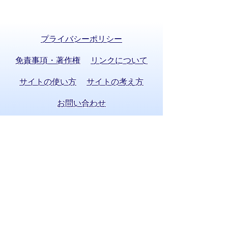
プライバシーポリシー
免責事項・著作権
リンクについて
サイトの使い方
サイトの考え方
お問い合わせ
八百津町役場 法人番号 8000020215058
〒505-0392 岐阜県加茂郡八百津町八百津
3903番地2
TEL:
0574-43-2111
(代表) FAX:0574-43-
0969
通訳オペレーターを通じて手話で電話が
できます。
(利用方法)