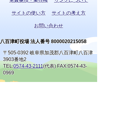
免責事項・著作権
リンクについて
サイトの使い方
サイトの考え方
お問い合わせ
八百津町役場 法人番号 8000020215058
〒505-0392 岐阜県加茂郡八百津町八百津
3903番地2
TEL:
0574-43-2111
(代表) FAX:0574-43-
0969
通訳オペレーターを通じて手話で電話が
できます。
(利用方法)
手話で電話をする
庁舎案内
開庁時間
窓口案内
開庁時間:月曜日～金曜日 午前8時30分から