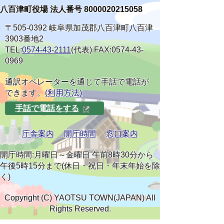
八百津町役場 法人番号 8000020215058
〒505-0392 岐阜県加茂郡八百津町八百津
3903番地2
TEL:
0574-43-2111
(代表) FAX:0574-43-
0969
通訳オペレーターを通じて手話で電話が
できます。
(利用方法)
手話で電話をする
庁舎案内
開庁時間
窓口案内
開庁時間:月曜日～金曜日 午前8時30分から
午後5時15分まで(休日・祝日・年末年始を除
く)
Copyright (C) YAOTSU TOWN(JAPAN) All
Rights Reserved.