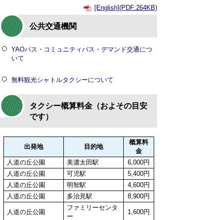
[English](PDF:264KB)
公共交通機関
YAOバス・コミュニティバス・デマンド交通につ
いて
無料観光シャトルタクシーについて
タクシー概算料金（およその目安
です）
概算料
出発地
目的地
金
人道の丘公園
美濃太田駅
6,000円
人道の丘公園
可児駅
5,400円
人道の丘公園
明智駅
4,600円
人道の丘公園
多治見駅
8,900円
ファミリーセンタ
人道の丘公園
1,600円
ー