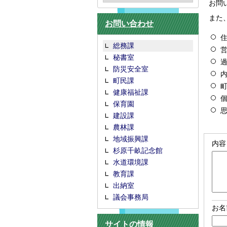
お問
また
お問い合わせ
総務課
秘書室
防災安全室
町民課
健康福祉課
保育園
建設課
農林課
地域振興課
内容
杉原千畝記念館
水道環境課
教育課
出納室
議会事務局
お名
サイトの情報