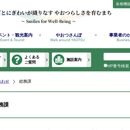
各種機
ベント・観光案内
やおつさんぽ
事業者の
ー
よくある
施設案内
ご質問
HP番号検索
合わせ
総務課
務課