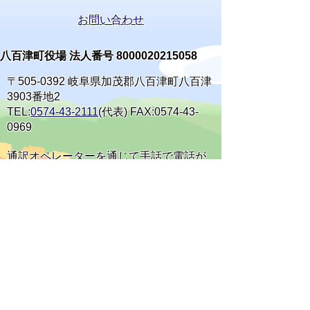
お問い合わせ
八百津町役場 法人番号 8000020215058
〒505-0392 岐阜県加茂郡八百津町八百津
3903番地2
TEL:
0574-43-2111
(代表) FAX:0574-43-
0969
通訳オペレーターを通じて手話で電話が
できます。
(利用方法)
手話で電話をする
庁舎案内
開庁時間
窓口案内
開庁時間:月曜日～金曜日 午前8時30分から
午後5時15分まで(休日・祝日・年末年始を除
く)