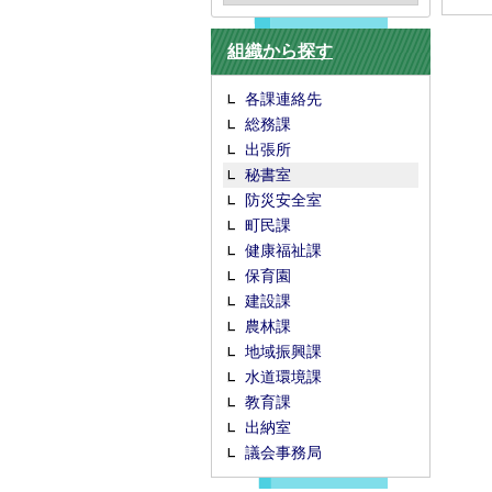
組織から探す
各課連絡先
総務課
出張所
秘書室
防災安全室
町民課
健康福祉課
保育園
建設課
農林課
地域振興課
水道環境課
教育課
出納室
議会事務局