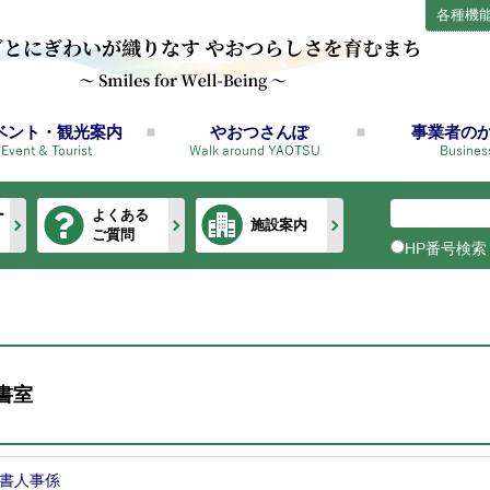
各種機
ベント・観光案内
やおつさんぽ
事業者の
ー
よくある
施設案内
ご質問
HP番号検索
書室
書人事係