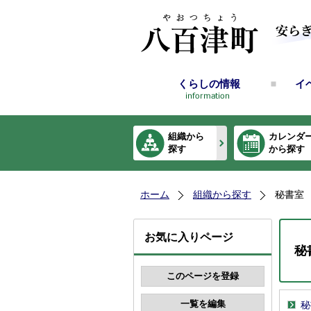
くらしの情報
イ
組織から
カレンダ
探す
から探す
ホーム
組織から探す
秘書室
お気に入りページ
秘
秘