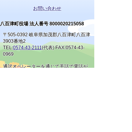
お問い合わせ
八百津町役場 法人番号 8000020215058
〒505-0392 岐阜県加茂郡八百津町八百津
3903番地2
TEL:
0574-43-2111
(代表) FAX:0574-43-
0969
通訳オペレーターを通じて手話で電話が
できます。
(利用方法)
手話で電話をする
庁舎案内
開庁時間
窓口案内
開庁時間:月曜日～金曜日 午前8時30分から
午後5時15分まで(休日・祝日・年末年始を除
く)