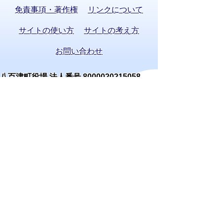
免責事項・著作権
リンクについて
サイトの使い方
サイトの考え方
お問い合わせ
八百津町役場 法人番号 8000020215058
〒505-0392 岐阜県加茂郡八百津町八百津
3903番地2
TEL:
0574-43-2111
(代表) FAX:0574-43-
0969
通訳オペレーターを通じて手話で電話が
できます。
(利用方法)
手話で電話をする
庁舎案内
開庁時間
窓口案内
開庁時間:月曜日～金曜日 午前8時30分から