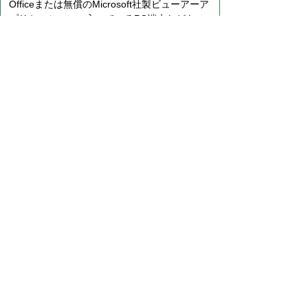
Officeまたは無償のMicrosoft社製ビューアーア
プリケーションの入っているPC端末などをご
利用し閲覧をお願い致します。
プライバシーポリシー
免責事項・著作権
リンクについて
サイトの使い方
サイトの考え方
お問い合わせ
八百津町役場 法人番号 8000020215058
〒505-0392 岐阜県加茂郡八百津町八百津
3903番地2
TEL:
0574-43-2111
(代表) FAX:0574-43-
0969