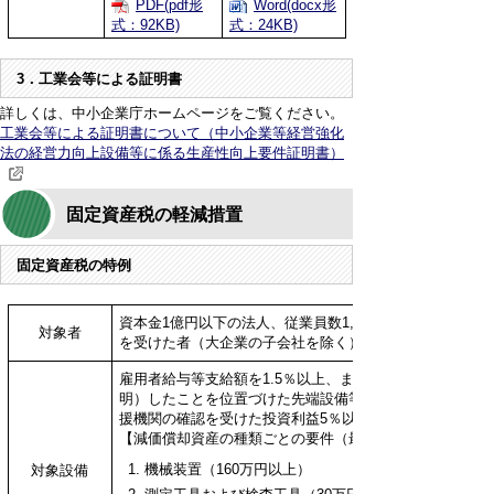
PDF(pdf形
Word(docx形
式：92KB)
式：24KB)
3．工業会等による証明書
詳しくは、中小企業庁ホームページをご覧ください。
工業会等による証明書について（中小企業等経営強化
法の経営力向上設備等に係る生産性向上要件証明書）
固定資産税の軽減措置
固定資産税の特例
資本金1億円以下の法人、従業員数1,000人以下の個人
対象者
を受けた者（大企業の子会社を除く）
雇用者給与等支給額を1.5％以上、または3％以上増加さ
明）したことを位置づけた先端設備等導入計画に従い取得
援機関の確認を受けた投資利益5％以上の投資計画に記載さ
【減価償却資産の種類ごとの要件（最低取得価格）】
機械装置（160万円以上）
対象設備