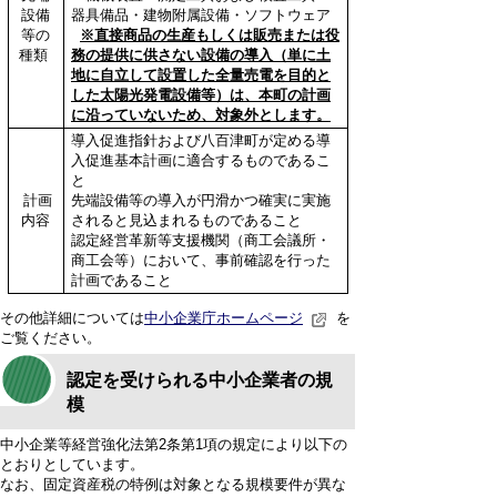
設備
器具備品・建物附属設備・ソフトウェア
等の
※直接商品の生産もしくは販売または役
種類
務の提供に供さない設備の導入（単に土
地に自立して設置した全量売電を目的と
した太陽光発電設備等）は、本町の計画
に沿っていないため、対象外とします。
導入促進指針および八百津町が定める導
入促進基本計画に適合するものであるこ
と
計画
先端設備等の導入が円滑かつ確実に実施
内容
されると見込まれるものであること
認定経営革新等支援機関（商工会議所・
商工会等）において、事前確認を行った
計画であること
その他詳細については
中小企業庁ホームページ
を
ご覧ください。
認定を受けられる中小企業者の規
模
中小企業等経営強化法第2条第1項の規定により以下の
とおりとしています。
なお、固定資産税の特例は対象となる規模要件が異な