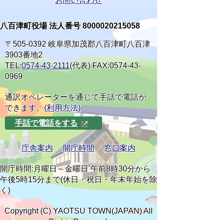
お問い合わせ
八百津町役場 法人番号 8000020215058
〒505-0392 岐阜県加茂郡八百津町八百津
3903番地2
TEL:
0574-43-2111
(代表) FAX:0574-43-
0969
通訳オペレーターを通じて手話で電話が
できます。
(利用方法)
手話で電話をする
庁舎案内
開庁時間
窓口案内
開庁時間:月曜日～金曜日 午前8時30分から
午後5時15分まで(休日・祝日・年末年始を除
く)
Copyright (C) YAOTSU TOWN(JAPAN) All