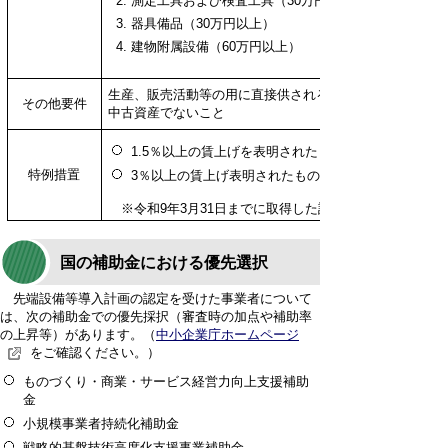
測定工具および検査工具（30万円以上）
器具備品（30万円以上）
建物附属設備（60万円以上）
生産、販売活動等の用に直接供されるものであること
その他要件
中古資産でないこと
1.5％以上の賃上げを表明されたもの：3年間、課税標準
特例措置
3％以上の賃上げ表明されたもの ：5年間、課税標準
※令和9年3月31日までに取得した設備
国の補助金における優先選択
先端設備等導入計画の認定を受けた事業者について
は、次の補助金での優先採択（審査時の加点や補助率
の上昇等）があります。（
中小企業庁ホームページ
をご確認ください。）
ものづくり・商業・サービス経営力向上支援補助
金
小規模事業者持続化補助金
戦略的基盤技術高度化支援事業補助金