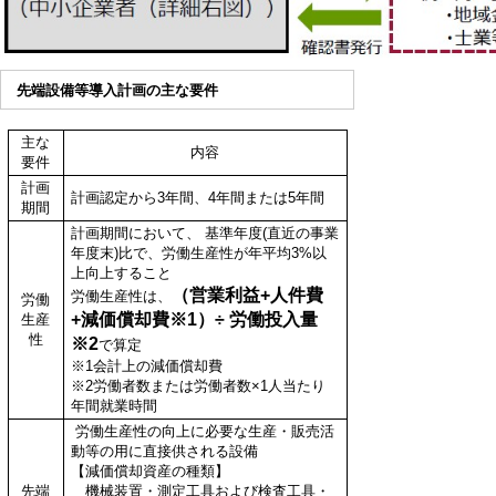
先端設備等導入計画の主な要件
主な
内容
要件
計画
計画認定から3年間、4年間または5年間
期間
計画期間において、 基準年度(直近の事業
年度末)比で、労働生産性が年平均3%以
上向上すること
（営業利益+人件費
労働生産性は、
労働
+減価償却費※1）÷ 労働投入量
生産
性
※2
で算定
※1会計上の減価償却費
※2労働者数または労働者数×1人当たり
年間就業時間
労働生産性の向上に必要な生産・販売活
動等の用に直接供される設備
【減価償却資産の種類】
先端
機械装置・測定工具および検査工具・