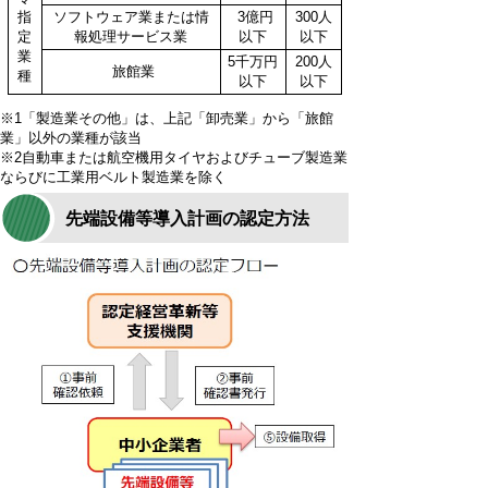
指
ソフトウェア業または情
3億円
300人
定
報処理サービス業
以下
以下
業
5千万円
200人
旅館業
種
以下
以下
※1
「製造業その他」は、上記「卸売業」から「旅館
業」以外の業種が該当
※2
自動車または航空機用タイヤおよびチューブ製造業
ならびに工業用ベルト製造業を除く
先端設備等導入計画の認定方法