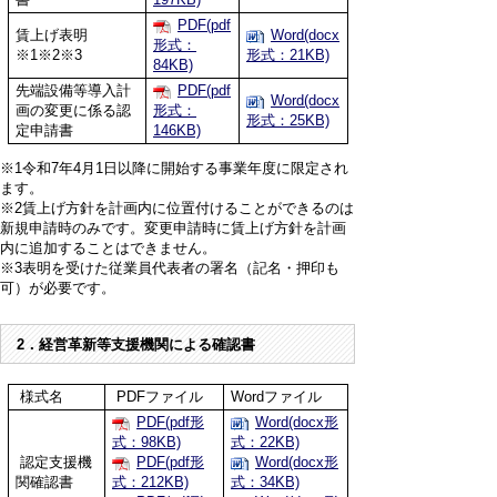
PDF(pdf
賃上げ表明
Word(docx
形式：
※1※2※3
形式：21KB)
84KB)
先端設備等導入計
PDF(pdf
Word(docx
画の変更に係る認
形式：
形式：25KB)
定申請書
146KB)
※1令和7年4月1日以降に開始する事業年度に限定され
ます。
※2賃上げ方針を計画内に位置付けることができるのは
新規申請時のみです。変更申請時に賃上げ方針を計画
内に追加することはできません。
※3表明を受けた従業員代表者の署名（記名・押印も
可）が必要です。
2．経営革新等支援機関による確認書
様式名
PDFファイル
Wordファイル
PDF(pdf形
Word(docx形
式：98KB)
式：22KB)
認定支援機
PDF(pdf形
Word(docx形
関確認書
式：212KB)
式：34KB)