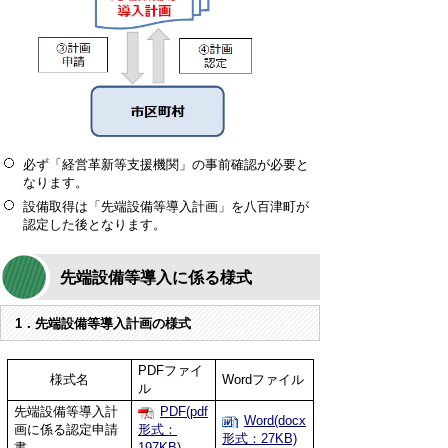
必ず「経営革新等支援機関」の事前確認が必要と
なります。
設備取得は「先端設備等導入計画」を八百津町が
認定した後となります。
先端設備等導入に係る様式
1．先端設備等導入計画の様式
PDFファイ
様式名
Wordファイル
ル
先端設備等導入計
PDF(pdf
Word(docx
画に係る認定申請
形式：
形式：27KB)
書
197KB)