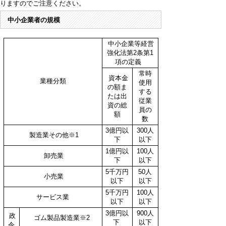
りますのでご注意ください。
中小企業者の規模
中小企業等経営
強化法第2条第1
項の定義
常時
資本金
業種分類
使用
の額ま
する
たは出
従業
資の総
員の
額
数
3億円以
300人
製造業その他※1
下
以下
1億円以
100人
卸売業
下
以下
5千万円
50人
小売業
以下
以下
5千万円
100人
サービス業
以下
以下
3億円以
900人
政
ゴム製品製造業※2
下
以下
令