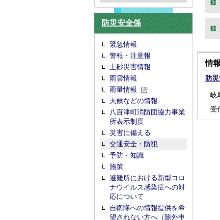
防災安全係
緊急情報
警報・注意報
情
土砂災害情報
雨雲情報
防災
雨量情報
岐
天候などの情報
受
八百津町消防団協力事業
所表示制度
災害に備える
交通安全・防犯
予防・知識
施策
避難所における新型コロ
ナウイルス感染症への対
応について
自衛隊への情報提供を希
望されない方へ（除外申