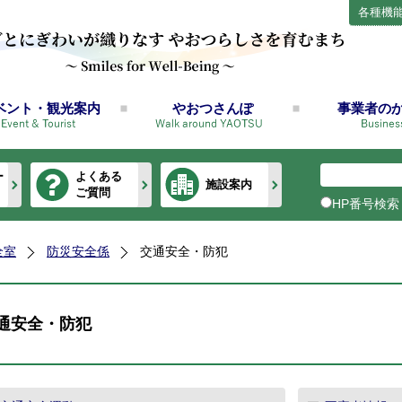
各種機
ベント・観光案内
やおつさんぽ
事業者の
ー
よくある
施設案内
ご質問
HP番号検索
全室
防災安全係
交通安全・防犯
通安全・防犯