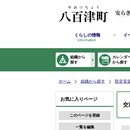
くらしの情報
イ
組織から
カレンダ
探す
から探す
ホーム
組織から探す
防災安
お気に入りページ
交