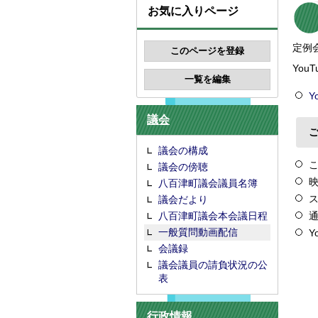
お気に入りページ
定例
Yo
Y
議会
議会の構成
議会の傍聴
八百津町議会議員名簿
議会だより
八百津町議会本会議日程
一般質問動画配信
Y
会議録
議会議員の請負状況の公
表
行政情報