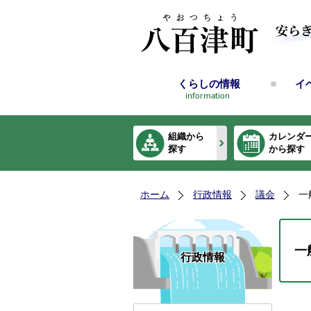
くらしの情報
イ
組織から
カレンダ
探す
から探す
ホーム
行政情報
議会
一
一
行政情報