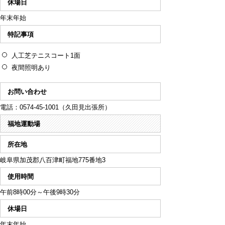
休場日
年末年始
特記事項
人工芝テニスコート1面
夜間照明あり
お問い合わせ
電話：0574-45-1001（久田見出張所）
福地運動場
所在地
岐阜県加茂郡八百津町福地775番地3
使用時間
午前8時00分～午後9時30分
休場日
年末年始