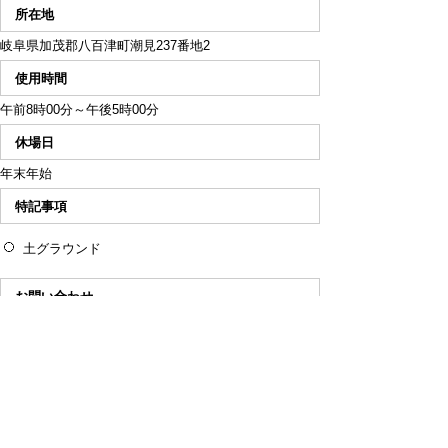
所在地
岐阜県加茂郡八百津町潮見237番地2
使用時間
午前8時00分～午後5時00分
休場日
年末年始
特記事項
土グラウンド
お問い合わせ
電話：0574-42-1001（潮南出張所）
潮南体育館
所在地
岐阜県加茂郡八百津町潮見1125番地