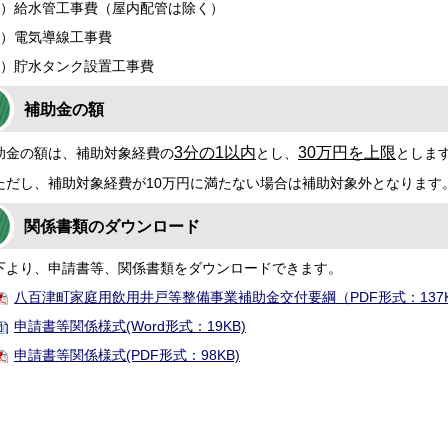
）給水管工事費（屋内配管は除く）
）電気導線工事費
）貯水タンク設置工事費
補助金の額
3分の1以内
30万円を上限
金の額は、補助対象経費の
とし、
としま
だし、補助対象経費が10万円に満たない場合は補助対象外となります
関係書類のダウンロード
より、申請書等、関係書類をダウンロードできます。
八百津町家庭用飲用井戸等整備事業補助金交付要綱（PDF形式：137
申請書等関係様式(Word形式：19KB)
申請書等関係様式(PDF形式：98KB)