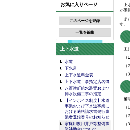
お気に入りページ
上水
が困
また
す。
上下水道
主に
（1
水道
（2
下水道
（3
上下水道料金表
上下水道工事指定店名簿
八百津町給水装置および
排水設備工事の指定
補助
【インボイス制度】水道
事業および下水道事業に
（1
おける適格請求書発行事
（2
業者登録番号のお知らせ
家庭用飲用井戸等整備事
（3
業補助金について