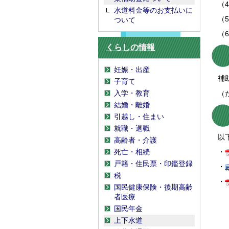
（4
水道料金等のお支払いに
（5
ついて
（6
くらしの情報
妊娠・出産
補助
子育て
入学・教育
（た
結婚・離婚
引越し・住まい
就職・退職
以下
高齢者・介護
死亡・相続
・
戸籍・住民票・印鑑登録
・
税
・
国民健康保険・後期高齢
者医療
国民年金
上下水道