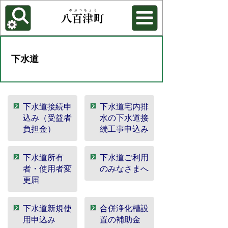
各種機能
背景色を変更する
下水道
下水道接続申
下水道宅内排
込み（受益者
水の下水道接
負担金）
続工事申込み
下水道所有
下水道ご利用
者・使用者変
のみなさまへ
更届
下水道新規使
合併浄化槽設
用申込み
置の補助金