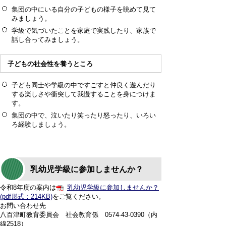
集団の中にいる自分の子どもの様子を眺めて見て
みましょう。
学級で気づいたことを家庭で実践したり、家族で
話し合ってみましょう。
子どもの社会性を養うところ
子ども同士や学級の中ですごすと仲良く遊んだり
する楽しさや衝突して我慢することを身につけま
す。
集団の中で、泣いたり笑ったり怒ったり、いろい
ろ経験しましょう。
乳幼児学級に参加しませんか？
令和8年度の案内は
乳幼児学級に参加しませんか？
(pdf形式：214KB)
をご覧ください。
お問い合わせ先
八百津町教育委員会 社会教育係 0574‐43‐0390（内
線2518）