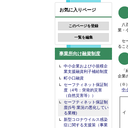
お気に入りページ
八百
業・
セー
るこ
事業所向け融資制度
中小企業および小規模企
「経
業支援融資利子補給制度
企業
町小口融資
（※
セーフティネット保証制
中
度（4号：突発的災害
（自然災害等））
セーフティネット保証制
度(5号:業況の悪化してい
イ
る業種)
新型コロナウイルス感染
症に関する支援策（事業