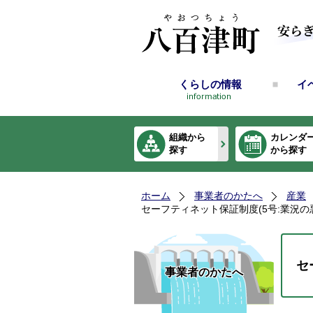
くらしの情報
イ
組織から
カレンダ
探す
から探す
ホーム
事業者のかたへ
産業
セーフティネット保証制度(5号:業況の
セ
事業者のかたへ