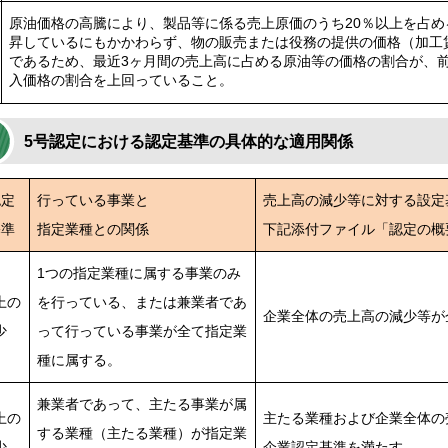
原油価格の高騰により、製品等に係る売上原価のうち20％以上を占め
昇しているにもかかわらず、物の販売または役務の提供の価格（加工
であるため、最近3ヶ月間の売上高に占める原油等の価格の割合が、
入価格の割合を上回っていること。
5号認定における認定基準の具体的な適用関係
認定
行っている事業と
売上高の減少等に対する設定
基準
指定業種との関係
下記添付ファイル「認定の概
1つの指定業種に属する事業のみ
上の
を行っている、または兼業者であ
企業全体の売上高の減少等が
少
って行っている事業が全て指定業
種に属する。
兼業者であって、主たる事業が属
上の
主たる業種および企業全体の
する業種（主たる業種）が指定業
少
企業認定基準を満たす。