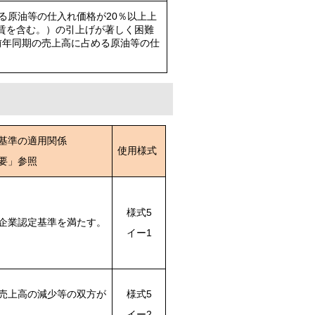
る原油等の仕入れ価格が20％以上上
賃を含む。）の引上げが著しく困難
前年同期の売上高に占める原油等の仕
基準の適用関係
使用様式
要」参照
様式5
企業認定基準を満たす。
イー1
売上高の減少等の双方が
様式5
イー2