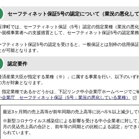
セーフティネット保証5号の認定について（業況の悪化し
津町では、セーフティネット保証（5号）認定の指定業種（業況の悪化
小規模事業者への支援措置として、セーフティネット保証5号の認定業
フティネット保証5号の認定を受けると、一般保証とは別枠の信用保証
とが可能となります。
認定要件
済産業大臣が指定する業種（※）」に属する事業を行い、以下のいず
の方が対象となります。
）指定業種であるかどうかは、下記リンク中小企業庁ホームページでご
小企業庁 セーフティネット保証（5号：業況の悪化している業種）
最近3ヶ月間の売上高等が前年同期の売上高等に比べ5％以上減少して
※新型コロナウイルス感染症による影響を受ける中小企業者に対して
月の見込売上高の合計と、前年等の同期との比較による認定」ができ
られています。