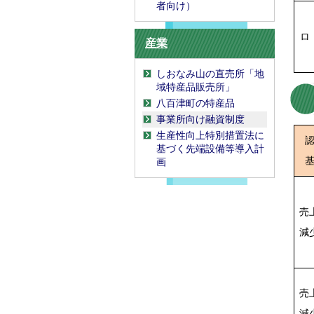
者向け）
ロ
産業
しおなみ山の直売所「地
域特産品販売所」
八百津町の特産品
事業所向け融資制度
生産性向上特別措置法に
基づく先端設備等導入計
画
売
減
売
減