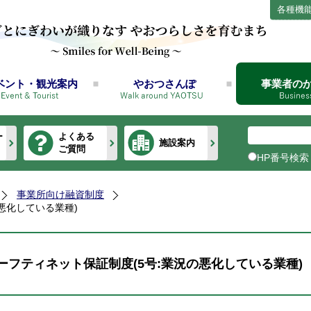
各種機
ベント・観光案内
やおつさんぽ
事業者の
ー
よくある
施設案内
ご質問
HP番号検索
事業所向け融資制度
悪化している業種)
ーフティネット保証制度(5号:業況の悪化している業種)