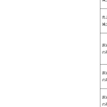
売
減
原
の
原
の
原
の