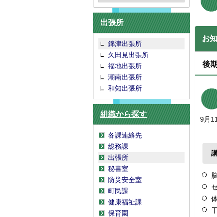
出張所
お
錦津出張所
久田見出張所
後
福地出張所
潮南出張所
和知出張所
組織から探す
9月
各課連絡先
総務課
出張所
秘書室
防災安全室
町民課
健康福祉課
保育園