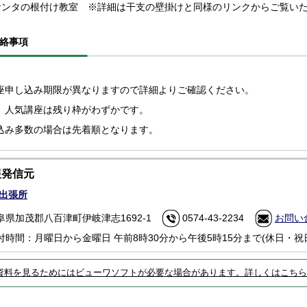
サンタの根付け教室 ※詳細は干支の壁掛けと同様のリンクからご覧い
絡事項
座申し込み期限が異なりますので詳細よりご確認ください。
、人気講座は残り枠がわずかです。
込み多数の場合は先着順となります。
報発信元
出張所
阜県加茂郡八百津町伊岐津志1692-1
0574-43-2234
お問い
付時間：月曜日から金曜日 午前8時30分から午後5時15分まで(休日・祝
資料を見るためにはビューワソフトが必要な場合があります。詳しくはこちら