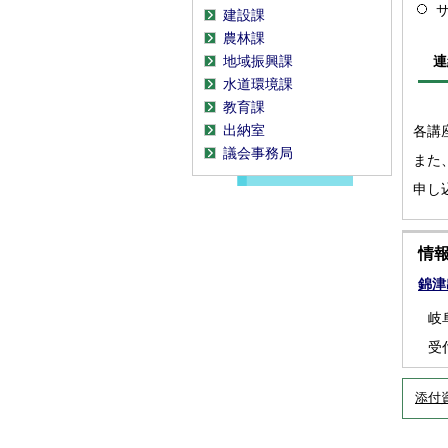
建設課
農林課
地域振興課
連
水道環境課
教育課
出納室
各講
議会事務局
また
申し
情
錦津
岐
受
添付