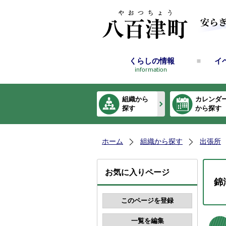
くらしの情報
イ
組織から
カレンダ
探す
から探す
ホーム
組織から探す
出張所
お気に入りページ
錦