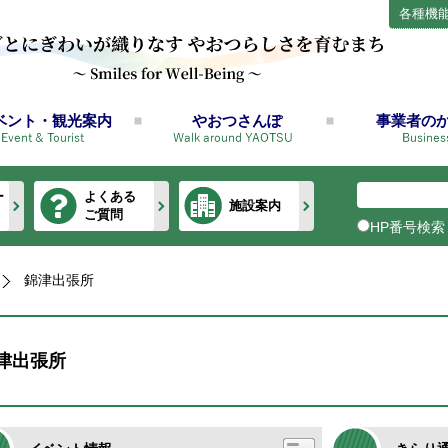
各種機
ベント・観光案内
やおつさんぽ
事業者の
ー
よくある
施設案内
ご質問
HP番号検索
錦津出張所
津出張所