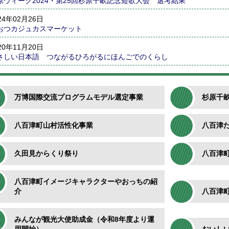
原ウィーク2024・第25回杉原千畝記念短歌大会 選考結果
24年02月26日
おつカジュカスマーケット
20年11月20日
さしい日本語 つながるひろがるにほんごでのくらし
万博国際交流プログラムモデル選定事業
杉原千
八百津町山村活性化事業
八百津
久田見からくり祭り
八百津
八百津町イメージキャラクターやおっちの紹
介
八百津
みんなが観光大使助成金（令和8年度より運