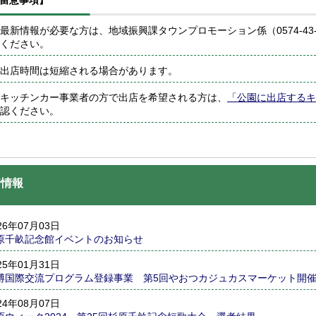
留意事項】
最新情報が必要な方は、地域振興課タウンプロモーション係（0574-43-
ください。
出店時間は短縮される場合があります。
キッチンカー事業者の方で出店を希望される方は、
「公園に出店するキ
認ください。
着情報
26年07月03日
原千畝記念館イベントのお知らせ
25年01月31日
博国際交流プログラム登録事業 第5回やおつカジュカスマーケット開
24年08月07日