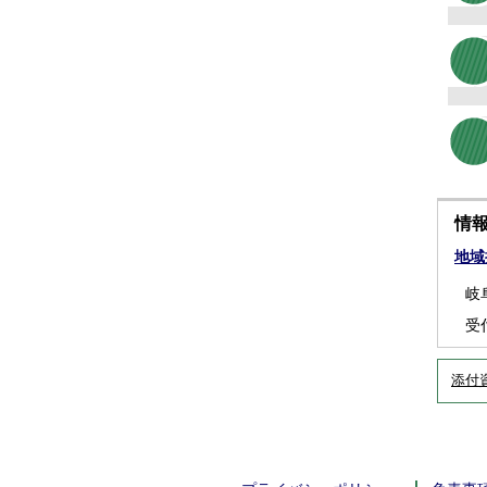
情
地域
岐
受
添付