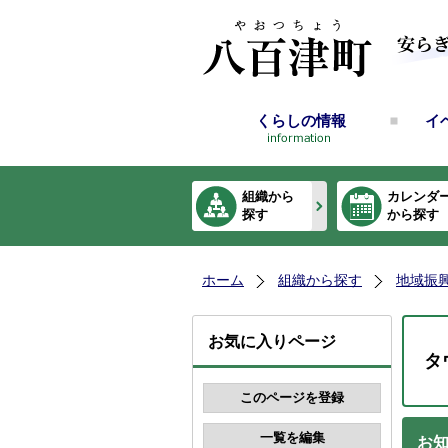
くらしの情報
イ
組織から
カレンダ
探す
から探す
ホーム
組織から探す
地域振
お気に入りページ
タ
お