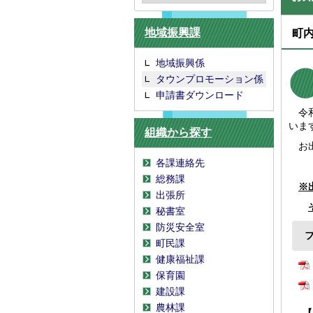
地域振興課
町
地域振興係
タウンプロモーション係
申請書ダウンロード
令和
いま
組織から探す
お出
各課連絡先
総務課
※
出張所
秘書室
防災安全室
町民課
健康福祉課
保育園
建設課
農林課