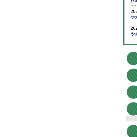
杉
20
や
20
や