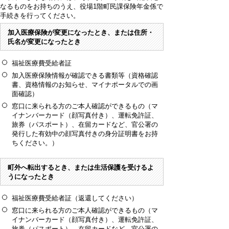
なるものをお持ちのうえ、役場1階町民課保険年金係で
手続きを行ってください。
加入医療保険が変更になったとき、または住所・
氏名が変更になったとき
福祉医療費受給者証
加入医療保険情報が確認できる書類等（資格確認
書、資格情報のお知らせ、マイナポータルでの画
面確認）
窓口に来られる方の
ご本人確認ができるもの（マ
イナンバーカード（顔写真付き）、運転免許証、
旅券（パスポート）、在留カードなど、官公署の
発行した有効中の顔写真付きの身分証明書をお持
ちください。）
町外へ転出するとき、または生活保護を受けるよ
うになったとき
福祉医療費受給者証（返還してください）
窓口に来られる方の
ご本人確認ができるもの（マ
イナンバーカード（顔写真付き）、運転免許証、
旅券（パスポート）、在留カードなど、官公署の