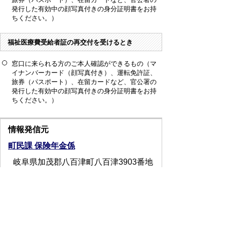
発行した有効中の顔写真付きの身分証明書をお持
ちください。）
福祉医療費受給者証の再交付を受けるとき
窓口に来られる方の
ご本人確認ができるもの（マ
イナンバーカード（顔写真付き）、運転免許証、
旅券（パスポート）、在留カードなど、官公署の
発行した有効中の顔写真付きの身分証明書をお持
ちください。）
情報発信元
町民課 保険年金係
岐阜県加茂郡八百津町八百津3903番地
2
0574-43-2111
お問い合わせフォーム
受付時間：月曜日から金曜日 午前8時