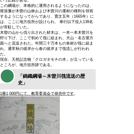
いう記録がある。
この綱場が、本格的に運用されるようになったのは、
尾張藩が木曽の山林および木曽川の運材の権利を領有
するようになってからであり、寛文五年（1665年）に
は、ここに地方役所が設けられ、 奉行以下役人138名
が常駐していた。
木曽の山から伐り出された材木は、一本一本木曽川を
狩り下げ、ここで初めて筏に組まれ、犬山・名古屋方
面へと流送された。年間三十万本もの単材が筏に組ま
れ、通常秋の彼岸から春の彼岸まで筏流しが行われ
た。
現在、天然記念物「クロガネモチの木」が立っている
ところが、地方役所跡である。
「錦織綱場～木曽川筏流送の歴
史」
1冊1,000円にて、教育委員会で発売中です
。