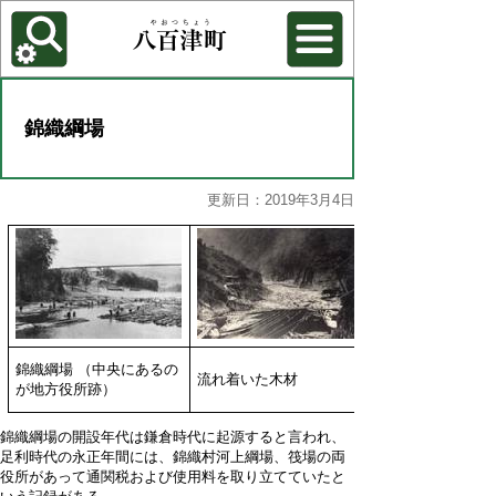
各種機能
背景色を変更する
錦織綱場
更新日：2019年3月4日
錦織綱場 （中央にあるの
流れ着いた木材
が地方役所跡）
錦織綱場の開設年代は鎌倉時代に起源すると言われ、
足利時代の永正年間には、錦織村河上綱場、筏場の両
役所があって通関税および使用料を取り立てていたと