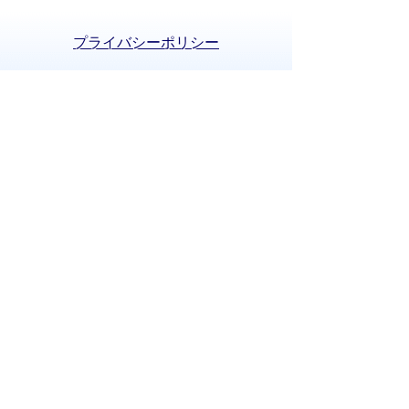
プライバシーポリシー
免責事項・著作権
リンクについて
サイトの使い方
サイトの考え方
お問い合わせ
八百津町役場 法人番号 8000020215058
〒505-0392 岐阜県加茂郡八百津町八百津
3903番地2
TEL:
0574-43-2111
(代表) FAX:0574-43-
0969
通訳オペレーターを通じて手話で電話が
できます。
(利用方法)
手話で電話をする