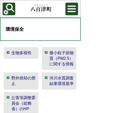
各種機能
背景色を変更する
環境保全
生物多様性
微小粒子状物
質（PM2.5）
に関する情報
野外焼却の禁
河川水質調査
止
結果環境基準
公害等調整委
員会（総務
省）のHP