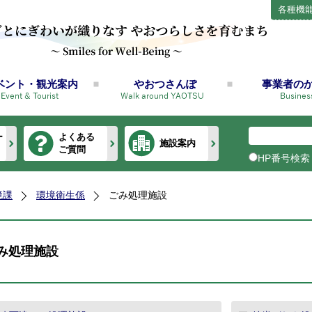
各種機
ベント・観光案内
やおつさんぽ
事業者の
ー
よくある
施設案内
ご質問
HP番号検索
境課
環境衛生係
ごみ処理施設
み処理施設