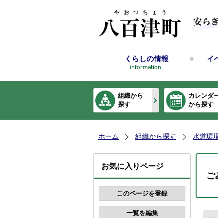
くらしの情報
イ
組織から
カレンダ
探す
から探す
ホーム
組織から探す
水道環
お気に入りページ
ご