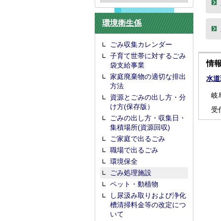
環境衛生係
ごみ収集カレンダー
子育て世帯に対するごみ
情
袋支給事業
家庭廃棄物の適切な排出
水道
方法
岐
資源とごみの出し方・分
け方(保存版）
受
ごみの出し方・収集日・
集積場所(資源回収)
ご家庭で出るごみ
職場で出るごみ
環境保全
ごみ処理施設
ペット・動植物
し尿汲み取りおよび浄化
槽清掃料金等の改定につ
いて