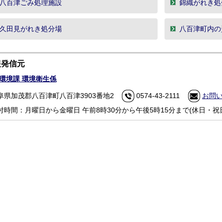
八百津ごみ処理施設
錦織がれき処
久田見がれき処分場
八百津町内の
報発信元
環境課 環境衛生係
阜県加茂郡八百津町八百津3903番地2
0574-43-2111
お問
付時間：月曜日から金曜日 午前8時30分から午後5時15分まで(休日・祝