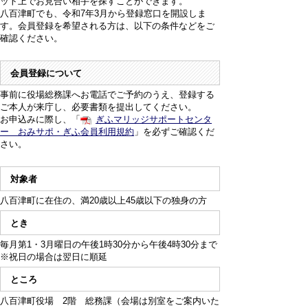
ット上でお見合い相手を探すことができます。
八百津町でも、令和7年3月から登録窓口を開設しま
す。会員登録を希望される方は、以下の条件などをご
確認ください。
会員登録について
事前に役場総務課へお電話でご予約のうえ、登録する
ご本人が来庁し、必要書類を提出してください。
お申込みに際し、「
ぎふマリッジサポートセンタ
ー おみサポ・ぎふ会員利用規約
」を必ずご確認くだ
さい。
対象者
八百津町に在住の、満20歳以上45歳以下の独身の方
とき
毎月第1・3月曜日の午後1時30分から午後4時30分まで
※祝日の場合は翌日に順延
ところ
八百津町役場 2階 総務課（会場は別室をご案内いた