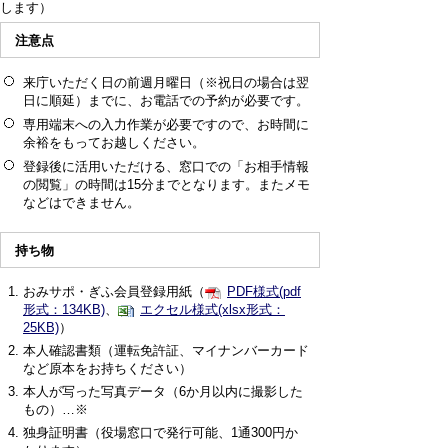
します）
注意点
来庁いただく日の前週月曜日（※祝日の場合は翌
日に順延）までに、お電話での予約が必要です。
専用端末への入力作業が必要ですので、お時間に
余裕をもってお越しください。
登録後に活用いただける、窓口での「お相手情報
の閲覧」の時間は15分までとなります。またメモ
などはできません。
持ち物
おみサポ・ぎふ会員登録用紙（
PDF様式(pdf
形式：134KB)
、
エクセル様式(xlsx形式：
25KB)
）
本人確認書類（運転免許証、マイナンバーカード
など原本をお持ちください）
本人が写った写真データ（6か月以内に撮影した
もの）…※
独身証明書（役場窓口で発行可能、1通300円か