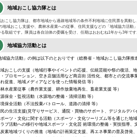
地域おこし協力隊とは
おこし協力隊は、都市地域から過疎地域等の条件不利地域に住民票を異動し
等の地域おこし支援や、農林水産業への従事、住民支援などの「地域協力活動
かる取組です。隊員は各自治体の委嘱を受け、任期はおおむね1年から3年です
地域協力活動とは
域協力活動」の例は以下のとおりです（総務省・地域おこし協力隊推
地域おこしの支援（地域行事やイベントの応援、伝統芸能や祭の復活、
売・プロモーション、空き店舗活用など商店街 活性化、都市との交流事
入れ促進、地域メディアなどを使った情報発信 等）
農林水産業従事（農作業支援、耕作放棄地再生、畜産業支援 等）
水源保全・監視活動（水源地の整備・清掃活動 等）
環境保全活動（不法投棄パトロール、道路の清掃 等）
住民の生活支援(見守りサービス、通院・買物のサポート、デジタルデバイ
スポーツ・文化に関する活動（スポーツ・文化ツーリズム等を通じた地
クラブ活動への移行や地域スポーツ・文化芸 術環境の整備・実技指導、文
脱炭素地域づくりの推進（地域の計画策定支援、再エネ事業の普及啓発、