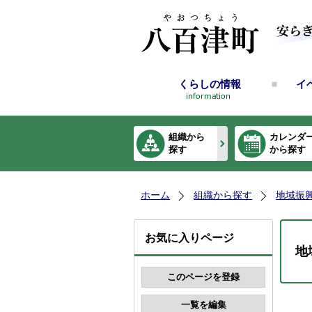
くらしの情報
イ
組織から
カレンダ
探す
から探す
ホーム
組織から探す
地域振
お気に入りページ
地