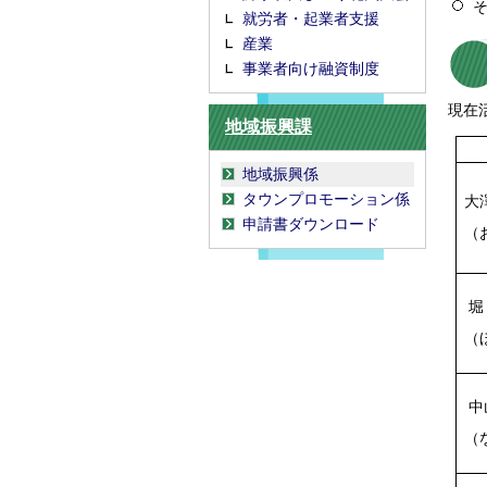
就労者・起業者支援
産業
事業者向け融資制度
現在
地域振興課
地域振興係
タウンプロモーション係
大
申請書ダウンロード
（
堀
（
中
（