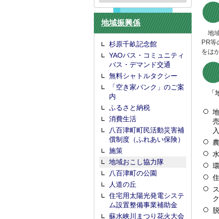
地域振興係
地域
PR
杉原千畝記念館
をは
YAOバス・コミュニティ
バス・デマンド交通
無料シャトルタクシー
「空き家バンク」のご案
「地
内
ふるさと納税
消費生活
八百津町町民活動災害補
償制度（ふれあい保険）
施策
地域おこし協力隊
八百津町の公園
人道の丘
住宅用太陽光発電システ
ム設置整備事業補助金
蘇水峡川まつり花火大会