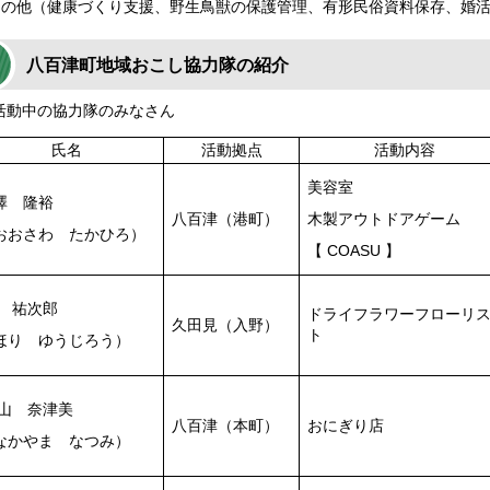
その他（健康づくり支援、野生鳥獣の保護管理、有形民俗資料保存、婚活
八百津町地域おこし協力隊の紹介
活動中の協力隊のみなさん
氏名
活動拠点
活動内容
美容室
澤 隆裕
八百津（港町）
木製アウトドアゲーム
おおさわ たかひろ）
【 COASU 】
 祐次郎
ドライフラワーフローリ
久田見（入野）
ト
ほり ゆうじろう）
山 奈津美
八百津（本町）
おにぎり店
なかやま なつみ）