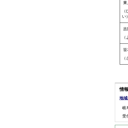
東
（
い
吉
（
笹
（
情
地域
岐
受