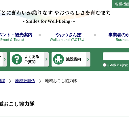
各種機
ベント・観光案内
やおつさんぽ
事業者の
ー
よくある
施設案内
ご質問
HP番号検索
興課
地域振興係
地域おこし協力隊
域おこし協力隊