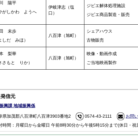
川 陽平
ジビエ解体処理施設
伊岐津志（塩
ひがしかわ ようへ
口）
ジビエ商品製造・販売
）
田 未歩
シェアハウス
八百津（旭町）
よしだ みほ）
古物販売
本 梨華
映像・動画作成
八百津（旭町）
ささもと りか）
ご当地映画製作
報発信元
振興課 地域振興係
阜県加茂郡八百津町八百津3903番地2
0574-43-2111
お問
付時間：月曜日から金曜日 午前8時30分から午後5時15分まで(休日・祝