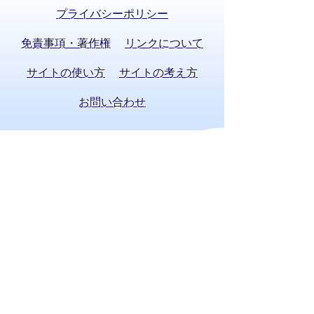
プライバシーポリシー
免責事項・著作権
リンクについて
サイトの使い方
サイトの考え方
お問い合わせ
八百津町役場 法人番号 8000020215058
〒505-0392 岐阜県加茂郡八百津町八百津
3903番地2
TEL:
0574-43-2111
(代表) FAX:0574-43-
0969
通訳オペレーターを通じて手話で電話が
できます。
(利用方法)
手話で電話をする
庁舎案内
開庁時間
窓口案内