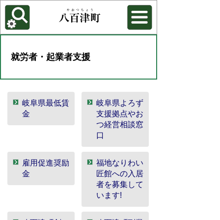
各種機能
背景色を変更する
就労者・起業者支援
岐阜県最低賃
岐阜県よろず
金
支援拠点やお
つ経営相談窓
口
雇用促進奨励
福地なりわい
金
匠館への入居
者を募集して
います!