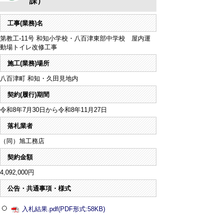
課）
工事(業務)名
第教工-11号 和知小学校・八百津東部中学校 屋内運
動場トイレ改修工事
施工(業務)場所
八百津町 和知・久田見地内
契約(履行)期間
令和8年7月30日から令和8年11月27日
落札業者
（同）旭工務店
契約金額
4,092,000円
公告・共通事項・様式
入札結果.pdf(PDF形式:58KB)