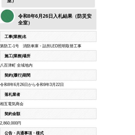
室）
令和8年6月26日入札結果（防災安
全室）
工事(業務)名
第防工-1号 消防車庫・詰所LED照明取替工事
施工(業務)場所
八百津町 全域地内
契約(履行)期間
令和8年6月26日から令和9年3月22日
落札業者
相互電気商会
契約金額
2,860,000円
公告・共通事項・様式