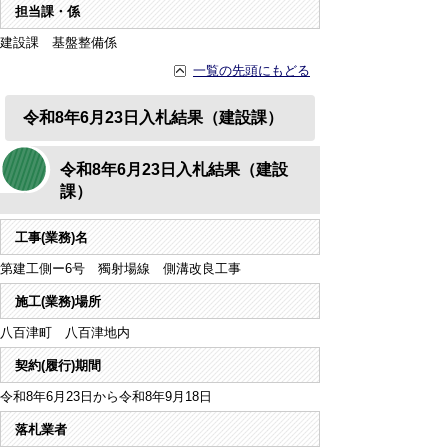
担当課・係
建設課 基盤整備係
一覧の先頭にもどる
令和8年6月23日入札結果（建設課）
令和8年6月23日入札結果（建設
課）
工事(業務)名
第建工側ー6号 獨射場線 側溝改良工事
施工(業務)場所
八百津町 八百津地内
契約(履行)期間
令和8年6月23日から令和8年9月18日
落札業者