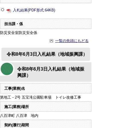
入札結果(PDF形式:64KB)
担当課・係
防災安全室防災安全係
一覧の先頭にもどる
令和8年6月3日入札結果（地域振興課）
令和8年6月3日入札結果（地域振
興課）
工事(業務)名
第地工－2号 五宝滝公園駐車場 トイレ改修工事
施工(業務)場所
八百津町 八百津 地内
契約(履行)期間