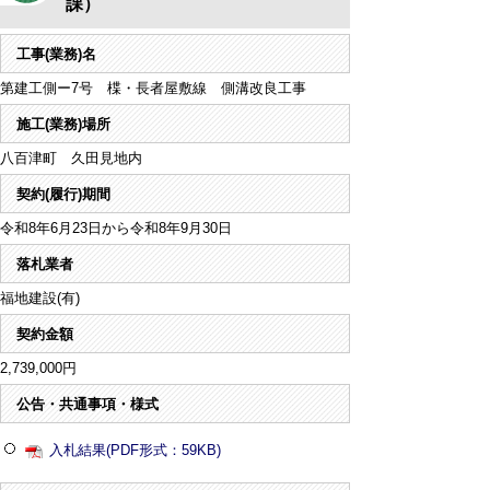
課）
工事(業務)名
第建工側ー7号 楪・長者屋敷線 側溝改良工事
施工(業務)場所
八百津町 久田見地内
契約(履行)期間
令和8年6月23日から令和8年9月30日
落札業者
福地建設(有)
契約金額
2,739,000円
公告・共通事項・様式
入札結果(PDF形式：59KB)