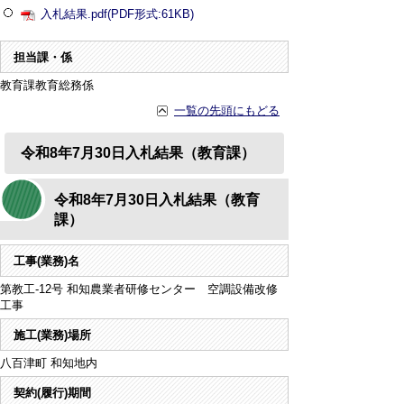
入札結果.pdf(PDF形式:61KB)
担当課・係
教育課教育総務係
一覧の先頭にもどる
令和8年7月30日入札結果（教育課）
令和8年7月30日入札結果（教育
課）
工事(業務)名
第教工-12号 和知農業者研修センター 空調設備改修
工事
施工(業務)場所
八百津町 和知地内
契約(履行)期間