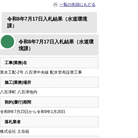
一覧の先頭にもどる
令和8年7月17日入札結果（水道環境
課）
令和8年7月17日入札結果（水道環
境課）
工事(業務)名
第水工配-2号 八百津中央線 配水管布設替工事
施工(業務)場所
八百津町 八百津地内
契約(履行)期間
令和8年7月23日から令和9年1月20日
落札業者
株式会社 土谷組