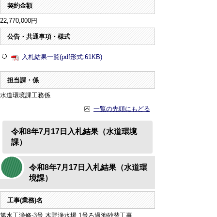
契約金額
22,770,000円
公告・共通事項・様式
入札結果一覧(pdf形式:61KB)
担当課・係
水道環境課工務係
一覧の先頭にもどる
令和8年7月17日入札結果（水道環境
課）
令和8年7月17日入札結果（水道環
境課）
工事(業務)名
第水工浄修-3号 木野浄水場 1号ろ過池砂替工事