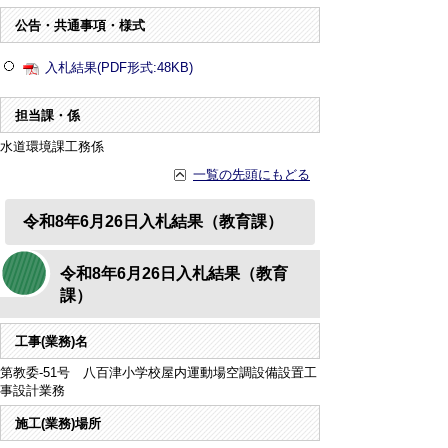
公告・共通事項・様式
入札結果(PDF形式:48KB)
担当課・係
水道環境課工務係
一覧の先頭にもどる
令和8年6月26日入札結果（教育課）
令和8年6月26日入札結果（教育
課）
工事(業務)名
第教委-51号 八百津小学校屋内運動場空調設備設置工
事設計業務
施工(業務)場所