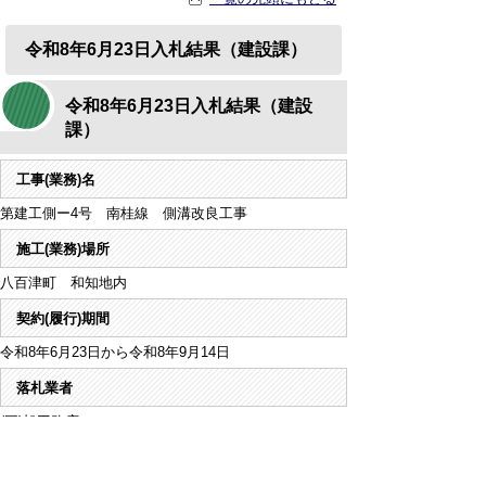
令和8年6月23日入札結果（建設課）
令和8年6月23日入札結果（建設
課）
工事(業務)名
第建工側ー4号 南桂線 側溝改良工事
施工(業務)場所
八百津町 和知地内
契約(履行)期間
令和8年6月23日から令和8年9月14日
落札業者
(同)旭工務店
契約金額