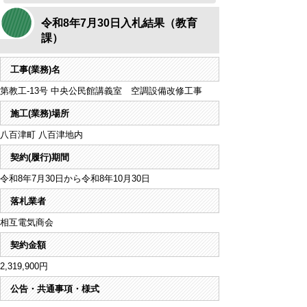
令和8年7月30日入札結果（教育
課）
工事(業務)名
第教工-13号 中央公民館講義室 空調設備改修工事
施工(業務)場所
八百津町 八百津地内
契約(履行)期間
令和8年7月30日から令和8年10月30日
落札業者
相互電気商会
契約金額
2,319,900円
公告・共通事項・様式