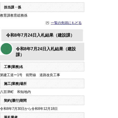
担当課・係
教育課教育総務係
一覧の先頭にもどる
令和8年7月24日入札結果（建設課）
令和8年7月24日入札結果（建設
課）
工事(業務)名
第建工道ー1号 前野線 道路改良工事
施工(業務)場所
八百津町 和知地内
契約(履行)期間
令和8年7月30日から令和8年12月18日
落札業者