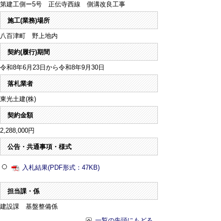
第建工側ー5号 正伝寺西線 側溝改良工事
施工(業務)場所
八百津町 野上地内
契約(履行)期間
令和8年6月23日から令和8年9月30日
落札業者
東光土建(株)
契約金額
2,288,000円
公告・共通事項・様式
入札結果(PDF形式：47KB)
担当課・係
建設課 基盤整備係
一覧の先頭にもどる