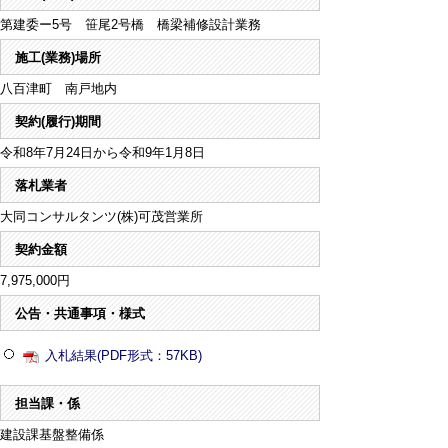
第建委ー5号 笹尾2号橋 橋梁補修設計業務
施工(業務)場所
八百津町 南戸地内
契約(履行)期間
令和8年7月24日から令和9年1月8日
落札業者
大同コンサルタンツ(株)可茂営業所
契約金額
7,975,000円
公告・共通事項・様式
入札結果(PDF形式：57KB)
担当課・係
建設課基盤整備係