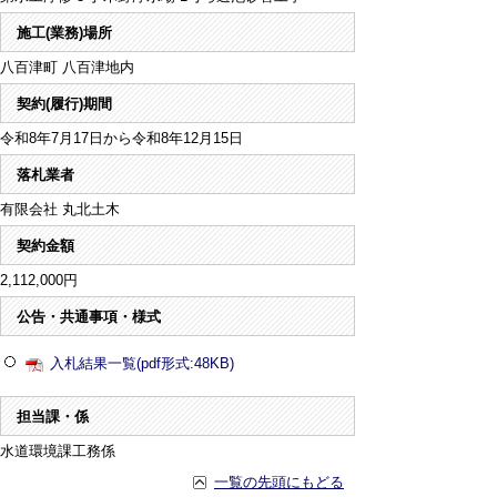
施工(業務)場所
八百津町 八百津地内
契約(履行)期間
令和8年7月17日から令和8年12月15日
落札業者
有限会社 丸北土木
契約金額
2,112,000円
公告・共通事項・様式
入札結果一覧(pdf形式:48KB)
担当課・係
水道環境課工務係
一覧の先頭にもどる