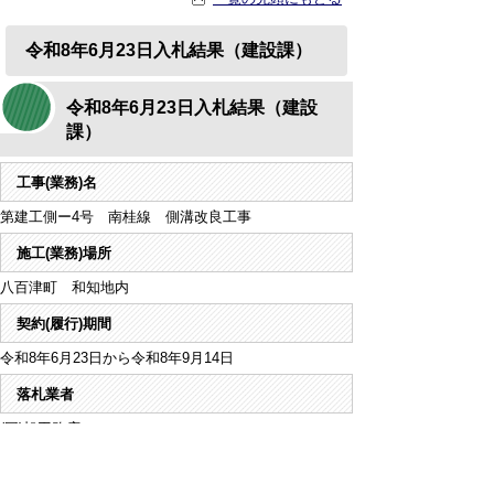
令和8年6月23日入札結果（建設課）
令和8年6月23日入札結果（建設
課）
工事(業務)名
第建工側ー4号 南桂線 側溝改良工事
施工(業務)場所
八百津町 和知地内
契約(履行)期間
令和8年6月23日から令和8年9月14日
落札業者
(同)旭工務店
契約金額