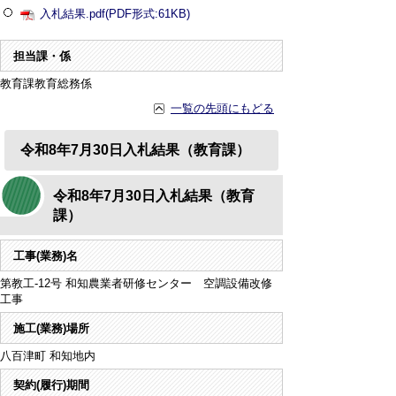
入札結果.pdf(PDF形式:61KB)
担当課・係
教育課教育総務係
一覧の先頭にもどる
令和8年7月30日入札結果（教育課）
令和8年7月30日入札結果（教育
課）
工事(業務)名
第教工-12号 和知農業者研修センター 空調設備改修
工事
施工(業務)場所
八百津町 和知地内
契約(履行)期間