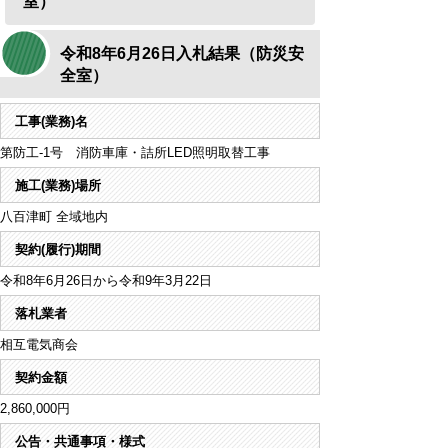
室）
令和8年6月26日入札結果（防災安
全室）
工事(業務)名
第防工-1号 消防車庫・詰所LED照明取替工事
施工(業務)場所
八百津町 全域地内
契約(履行)期間
令和8年6月26日から令和9年3月22日
落札業者
相互電気商会
契約金額
2,860,000円
公告・共通事項・様式