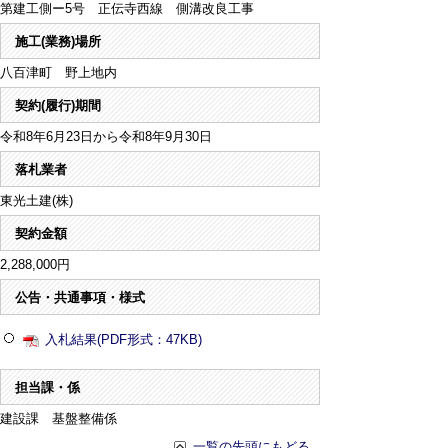
第建工側ー5号 正伝寺西線 側溝改良工事
施工(業務)場所
八百津町 野上地内
契約(履行)期間
令和8年6月23日から令和8年9月30日
落札業者
東光土建(株)
契約金額
2,288,000円
公告・共通事項・様式
入札結果(PDF形式：47KB)
担当課・係
建設課 基盤整備係
一覧の先頭にもどる