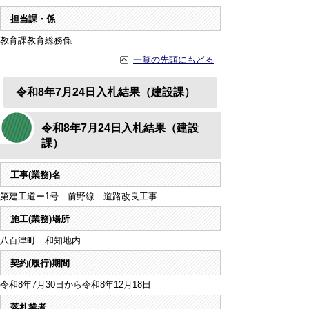
担当課・係
教育課教育総務係
一覧の先頭にもどる
令和8年7月24日入札結果（建設課）
令和8年7月24日入札結果（建設
課）
工事(業務)名
第建工道ー1号 前野線 道路改良工事
施工(業務)場所
八百津町 和知地内
契約(履行)期間
令和8年7月30日から令和8年12月18日
落札業者