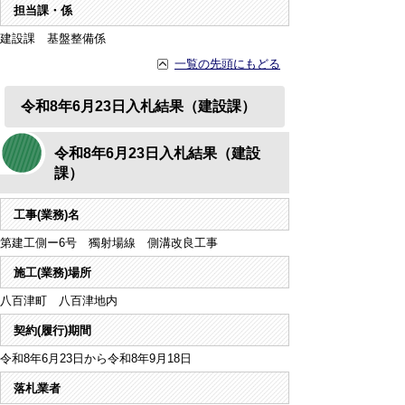
担当課・係
建設課 基盤整備係
一覧の先頭にもどる
令和8年6月23日入札結果（建設課）
令和8年6月23日入札結果（建設
課）
工事(業務)名
第建工側ー6号 獨射場線 側溝改良工事
施工(業務)場所
八百津町 八百津地内
契約(履行)期間
令和8年6月23日から令和8年9月18日
落札業者