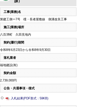
課）
工事(業務)名
第建工側ー7号 楪・長者屋敷線 側溝改良工事
施工(業務)場所
八百津町 久田見地内
契約(履行)期間
令和8年6月23日から令和8年9月30日
落札業者
福地建設(有)
契約金額
2,739,000円
公告・共通事項・様式
入札結果(PDF形式：59KB)