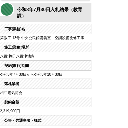
令和8年7月30日入札結果（教育
課）
工事(業務)名
第教工-13号 中央公民館講義室 空調設備改修工事
施工(業務)場所
八百津町 八百津地内
契約(履行)期間
令和8年7月30日から令和8年10月30日
落札業者
相互電気商会
契約金額
2,319,900円
公告・共通事項・様式