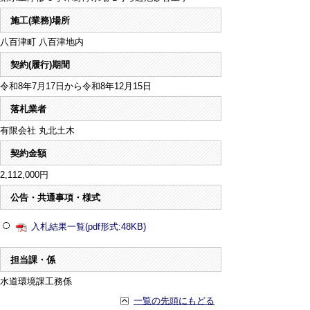
施工(業務)場所
八百津町 八百津地内
契約(履行)期間
令和8年7月17日から令和8年12月15日
落札業者
有限会社 丸北土木
契約金額
2,112,000円
公告・共通事項・様式
入札結果一覧(pdf形式:48KB)
担当課・係
水道環境課工務係
一覧の先頭にもどる