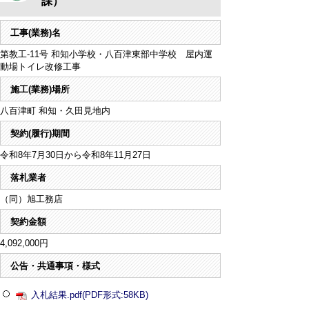
課）
工事(業務)名
第教工-11号 和知小学校・八百津東部中学校 屋内運
動場トイレ改修工事
施工(業務)場所
八百津町 和知・久田見地内
契約(履行)期間
令和8年7月30日から令和8年11月27日
落札業者
（同）旭工務店
契約金額
4,092,000円
公告・共通事項・様式
入札結果.pdf(PDF形式:58KB)