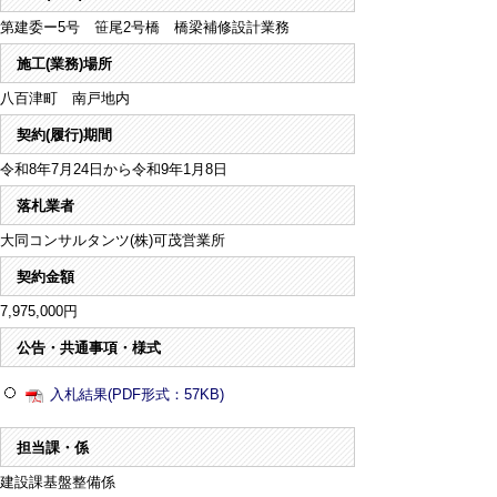
第建委ー5号 笹尾2号橋 橋梁補修設計業務
施工(業務)場所
八百津町 南戸地内
契約(履行)期間
令和8年7月24日から令和9年1月8日
落札業者
大同コンサルタンツ(株)可茂営業所
契約金額
7,975,000円
公告・共通事項・様式
入札結果(PDF形式：57KB)
担当課・係
建設課基盤整備係