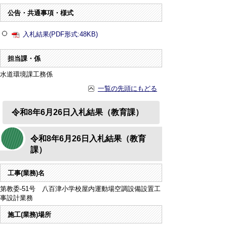
公告・共通事項・様式
入札結果(PDF形式:48KB)
担当課・係
水道環境課工務係
一覧の先頭にもどる
令和8年6月26日入札結果（教育課）
令和8年6月26日入札結果（教育
課）
工事(業務)名
第教委-51号 八百津小学校屋内運動場空調設備設置工
事設計業務
施工(業務)場所