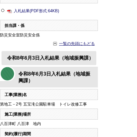
入札結果(PDF形式:64KB)
担当課・係
防災安全室防災安全係
一覧の先頭にもどる
令和8年6月3日入札結果（地域振興課）
令和8年6月3日入札結果（地域振
興課）
工事(業務)名
第地工－2号 五宝滝公園駐車場 トイレ改修工事
施工(業務)場所
八百津町 八百津 地内
契約(履行)期間