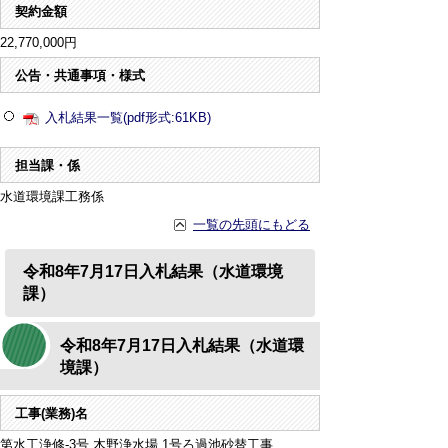
契約金額
22,770,000円
公告・共通事項・様式
入札結果一覧(pdf形式:61KB)
担当課・係
水道環境課工務係
一覧の先頭にもどる
令和8年7月17日入札結果（水道環境
課）
令和8年7月17日入札結果（水道環
境課）
工事(業務)名
第水工浄修-3号 木野浄水場 1号ろ過池砂替工事