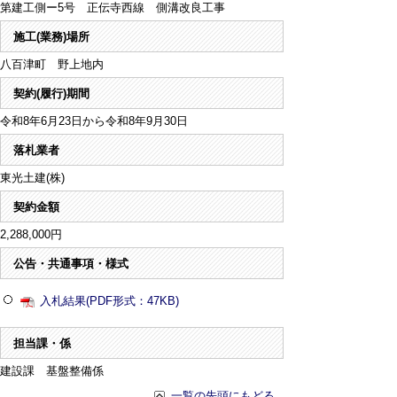
第建工側ー5号 正伝寺西線 側溝改良工事
施工(業務)場所
八百津町 野上地内
契約(履行)期間
令和8年6月23日から令和8年9月30日
落札業者
東光土建(株)
契約金額
2,288,000円
公告・共通事項・様式
入札結果(PDF形式：47KB)
担当課・係
建設課 基盤整備係
一覧の先頭にもどる