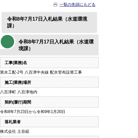
一覧の先頭にもどる
令和8年7月17日入札結果（水道環境
課）
令和8年7月17日入札結果（水道環
境課）
工事(業務)名
第水工配-2号 八百津中央線 配水管布設替工事
施工(業務)場所
八百津町 八百津地内
契約(履行)期間
令和8年7月23日から令和9年1月20日
落札業者
株式会社 土谷組