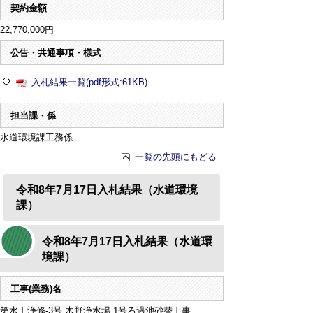
契約金額
22,770,000円
公告・共通事項・様式
入札結果一覧(pdf形式:61KB)
担当課・係
水道環境課工務係
一覧の先頭にもどる
令和8年7月17日入札結果（水道環境
課）
令和8年7月17日入札結果（水道環
境課）
工事(業務)名
第水工浄修-3号 木野浄水場 1号ろ過池砂替工事