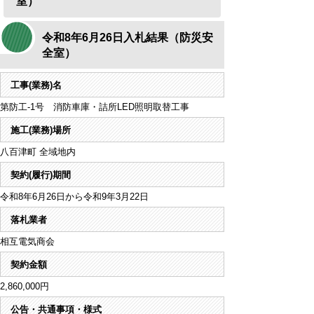
室）
令和8年6月26日入札結果（防災安
全室）
工事(業務)名
第防工-1号 消防車庫・詰所LED照明取替工事
施工(業務)場所
八百津町 全域地内
契約(履行)期間
令和8年6月26日から令和9年3月22日
落札業者
相互電気商会
契約金額
2,860,000円
公告・共通事項・様式