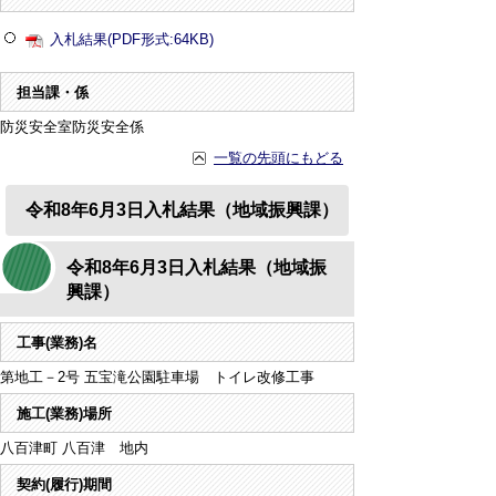
入札結果(PDF形式:64KB)
担当課・係
防災安全室防災安全係
一覧の先頭にもどる
令和8年6月3日入札結果（地域振興課）
令和8年6月3日入札結果（地域振
興課）
工事(業務)名
第地工－2号 五宝滝公園駐車場 トイレ改修工事
施工(業務)場所
八百津町 八百津 地内
契約(履行)期間