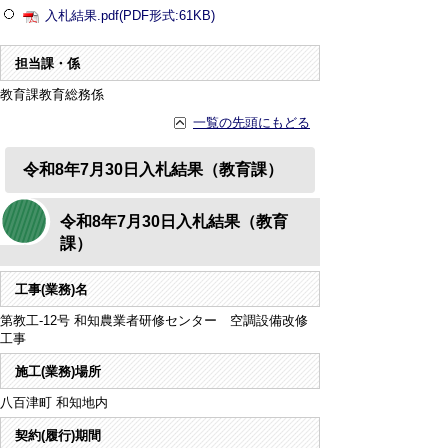
入札結果.pdf(PDF形式:61KB)
担当課・係
教育課教育総務係
一覧の先頭にもどる
令和8年7月30日入札結果（教育課）
令和8年7月30日入札結果（教育
課）
工事(業務)名
第教工-12号 和知農業者研修センター 空調設備改修
工事
施工(業務)場所
八百津町 和知地内
契約(履行)期間