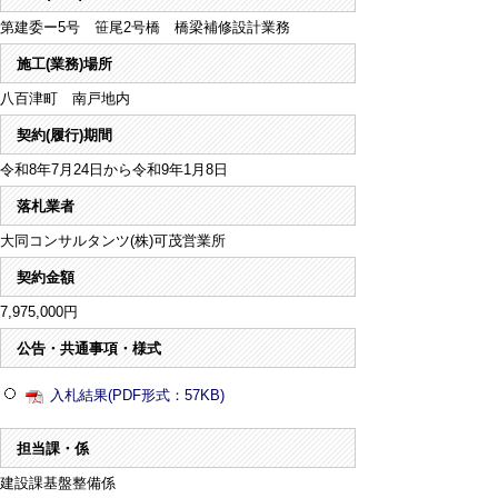
第建委ー5号 笹尾2号橋 橋梁補修設計業務
施工(業務)場所
八百津町 南戸地内
契約(履行)期間
令和8年7月24日から令和9年1月8日
落札業者
大同コンサルタンツ(株)可茂営業所
契約金額
7,975,000円
公告・共通事項・様式
入札結果(PDF形式：57KB)
担当課・係
建設課基盤整備係