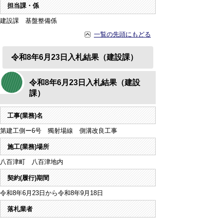
担当課・係
建設課 基盤整備係
一覧の先頭にもどる
令和8年6月23日入札結果（建設課）
令和8年6月23日入札結果（建設
課）
工事(業務)名
第建工側ー6号 獨射場線 側溝改良工事
施工(業務)場所
八百津町 八百津地内
契約(履行)期間
令和8年6月23日から令和8年9月18日
落札業者