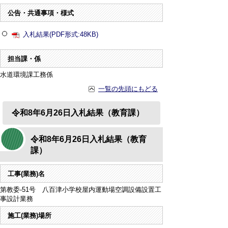
公告・共通事項・様式
入札結果(PDF形式:48KB)
担当課・係
水道環境課工務係
一覧の先頭にもどる
令和8年6月26日入札結果（教育課）
令和8年6月26日入札結果（教育
課）
工事(業務)名
第教委-51号 八百津小学校屋内運動場空調設備設置工
事設計業務
施工(業務)場所