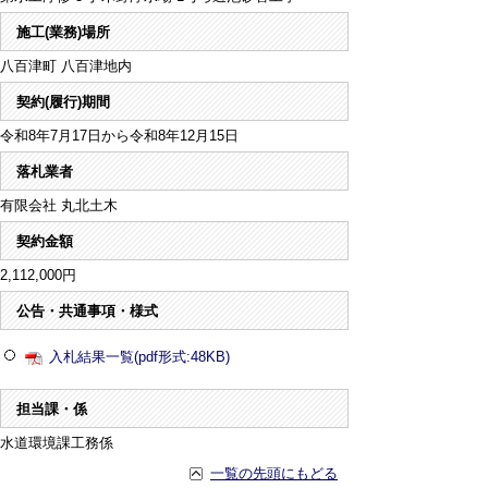
施工(業務)場所
八百津町 八百津地内
契約(履行)期間
令和8年7月17日から令和8年12月15日
落札業者
有限会社 丸北土木
契約金額
2,112,000円
公告・共通事項・様式
入札結果一覧(pdf形式:48KB)
担当課・係
水道環境課工務係
一覧の先頭にもどる