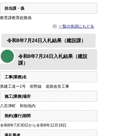
担当課・係
教育課教育総務係
一覧の先頭にもどる
令和8年7月24日入札結果（建設課）
令和8年7月24日入札結果（建設
課）
工事(業務)名
第建工道ー1号 前野線 道路改良工事
施工(業務)場所
八百津町 和知地内
契約(履行)期間
令和8年7月30日から令和8年12月18日
落札業者