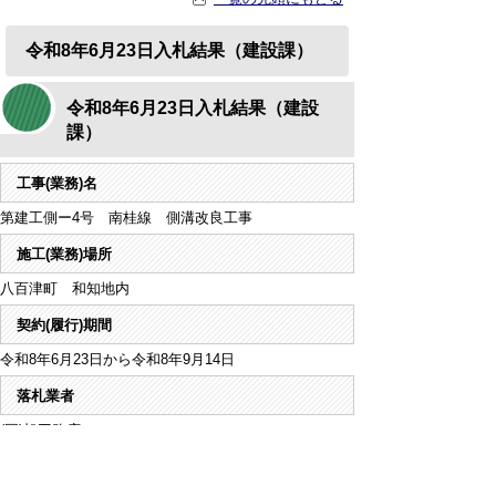
令和8年6月23日入札結果（建設課）
令和8年6月23日入札結果（建設
課）
工事(業務)名
第建工側ー4号 南桂線 側溝改良工事
施工(業務)場所
八百津町 和知地内
契約(履行)期間
令和8年6月23日から令和8年9月14日
落札業者
(同)旭工務店
契約金額