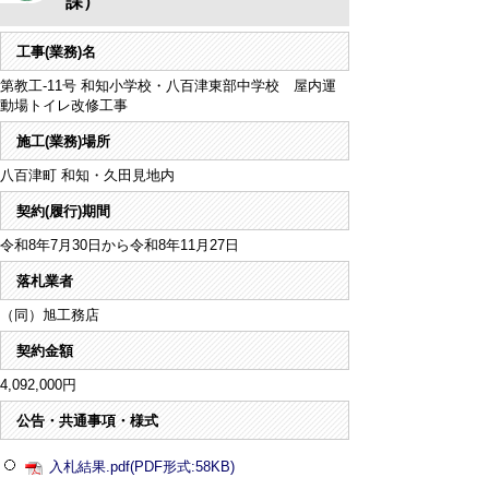
課）
工事(業務)名
第教工-11号 和知小学校・八百津東部中学校 屋内運
動場トイレ改修工事
施工(業務)場所
八百津町 和知・久田見地内
契約(履行)期間
令和8年7月30日から令和8年11月27日
落札業者
（同）旭工務店
契約金額
4,092,000円
公告・共通事項・様式
入札結果.pdf(PDF形式:58KB)