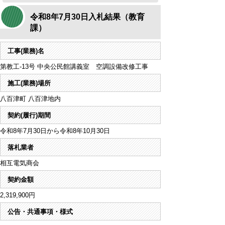
令和8年7月30日入札結果（教育
課）
工事(業務)名
第教工-13号 中央公民館講義室 空調設備改修工事
施工(業務)場所
八百津町 八百津地内
契約(履行)期間
令和8年7月30日から令和8年10月30日
落札業者
相互電気商会
契約金額
2,319,900円
公告・共通事項・様式