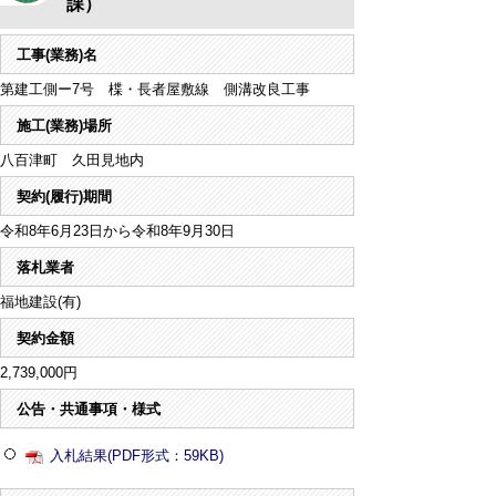
課）
工事(業務)名
第建工側ー7号 楪・長者屋敷線 側溝改良工事
施工(業務)場所
八百津町 久田見地内
契約(履行)期間
令和8年6月23日から令和8年9月30日
落札業者
福地建設(有)
契約金額
2,739,000円
公告・共通事項・様式
入札結果(PDF形式：59KB)