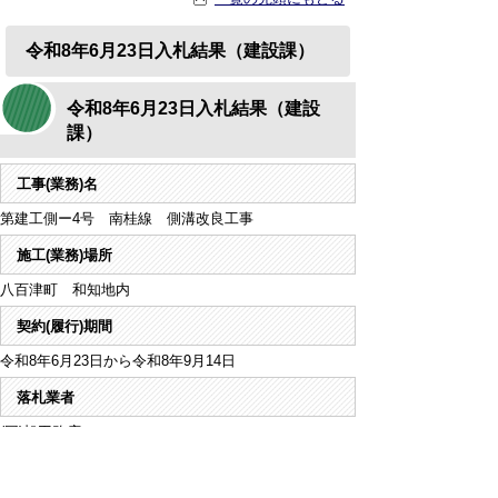
令和8年6月23日入札結果（建設課）
令和8年6月23日入札結果（建設
課）
工事(業務)名
第建工側ー4号 南桂線 側溝改良工事
施工(業務)場所
八百津町 和知地内
契約(履行)期間
令和8年6月23日から令和8年9月14日
落札業者
(同)旭工務店
契約金額