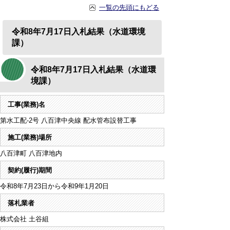
一覧の先頭にもどる
令和8年7月17日入札結果（水道環境
課）
令和8年7月17日入札結果（水道環
境課）
工事(業務)名
第水工配-2号 八百津中央線 配水管布設替工事
施工(業務)場所
八百津町 八百津地内
契約(履行)期間
令和8年7月23日から令和9年1月20日
落札業者
株式会社 土谷組