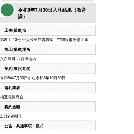
令和8年7月30日入札結果（教育
課）
工事(業務)名
第教工-13号 中央公民館講義室 空調設備改修工事
施工(業務)場所
八百津町 八百津地内
契約(履行)期間
令和8年7月30日から令和8年10月30日
落札業者
相互電気商会
契約金額
2,319,900円
公告・共通事項・様式