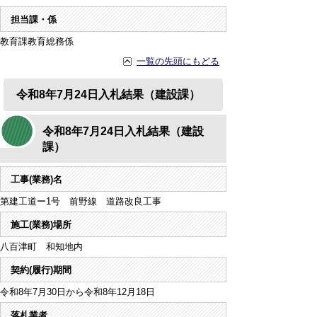
担当課・係
教育課教育総務係
一覧の先頭にもどる
令和8年7月24日入札結果（建設課）
令和8年7月24日入札結果（建設
課）
工事(業務)名
第建工道ー1号 前野線 道路改良工事
施工(業務)場所
八百津町 和知地内
契約(履行)期間
令和8年7月30日から令和8年12月18日
落札業者