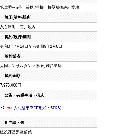
第建委ー5号 笹尾2号橋 橋梁補修設計業務
施工(業務)場所
八百津町 南戸地内
契約(履行)期間
令和8年7月24日から令和9年1月8日
落札業者
大同コンサルタンツ(株)可茂営業所
契約金額
7,975,000円
公告・共通事項・様式
入札結果(PDF形式：57KB)
担当課・係
建設課基盤整備係