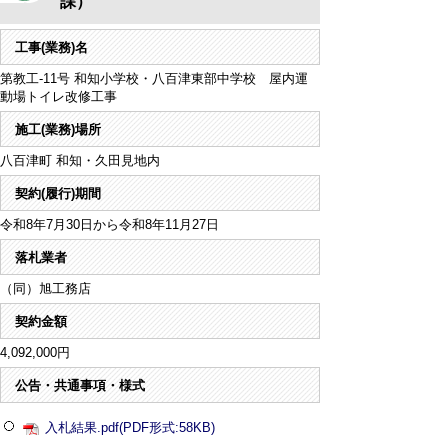
課）
工事(業務)名
第教工-11号 和知小学校・八百津東部中学校 屋内運
動場トイレ改修工事
施工(業務)場所
八百津町 和知・久田見地内
契約(履行)期間
令和8年7月30日から令和8年11月27日
落札業者
（同）旭工務店
契約金額
4,092,000円
公告・共通事項・様式
入札結果.pdf(PDF形式:58KB)