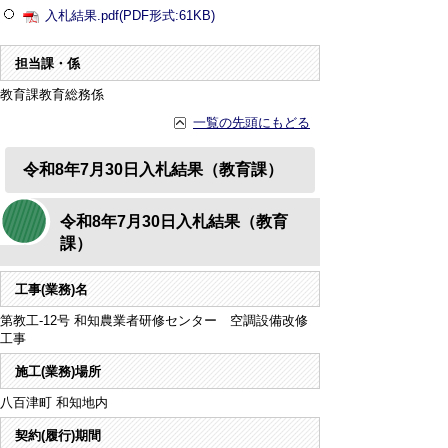
入札結果.pdf(PDF形式:61KB)
担当課・係
教育課教育総務係
一覧の先頭にもどる
令和8年7月30日入札結果（教育課）
令和8年7月30日入札結果（教育
課）
工事(業務)名
第教工-12号 和知農業者研修センター 空調設備改修
工事
施工(業務)場所
八百津町 和知地内
契約(履行)期間