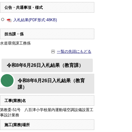
公告・共通事項・様式
入札結果(PDF形式:48KB)
担当課・係
水道環境課工務係
一覧の先頭にもどる
令和8年6月26日入札結果（教育課）
令和8年6月26日入札結果（教育
課）
工事(業務)名
第教委-51号 八百津小学校屋内運動場空調設備設置工
事設計業務
施工(業務)場所