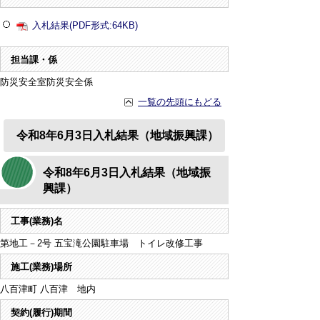
入札結果(PDF形式:64KB)
担当課・係
防災安全室防災安全係
一覧の先頭にもどる
令和8年6月3日入札結果（地域振興課）
令和8年6月3日入札結果（地域振
興課）
工事(業務)名
第地工－2号 五宝滝公園駐車場 トイレ改修工事
施工(業務)場所
八百津町 八百津 地内
契約(履行)期間