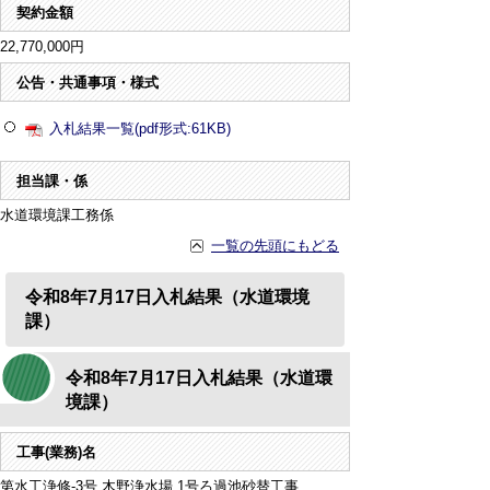
契約金額
22,770,000円
公告・共通事項・様式
入札結果一覧(pdf形式:61KB)
担当課・係
水道環境課工務係
一覧の先頭にもどる
令和8年7月17日入札結果（水道環境
課）
令和8年7月17日入札結果（水道環
境課）
工事(業務)名
第水工浄修-3号 木野浄水場 1号ろ過池砂替工事