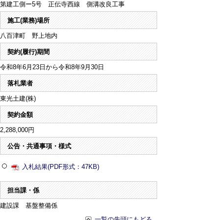
第建工側ー5号 正伝寺西線 側溝改良工事
施工(業務)場所
八百津町 野上地内
契約(履行)期間
令和8年6月23日から令和8年9月30日
落札業者
東光土建(株)
契約金額
2,288,000円
公告・共通事項・様式
入札結果(PDF形式：47KB)
担当課・係
建設課 基盤整備係
一覧の先頭にもどる