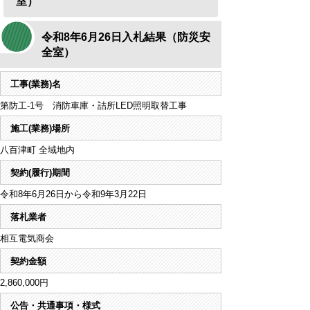
室）
令和8年6月26日入札結果（防災安
全室）
工事(業務)名
第防工-1号 消防車庫・詰所LED照明取替工事
施工(業務)場所
八百津町 全域地内
契約(履行)期間
令和8年6月26日から令和9年3月22日
落札業者
相互電気商会
契約金額
2,860,000円
公告・共通事項・様式