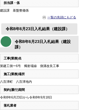
担当課・係
建設課 基盤整備係
一覧の先頭にもどる
令和8年6月23日入札結果（建設課）
令和8年6月23日入札結果（建設
課）
工事(業務)名
第建工側ー6号 獨射場線 側溝改良工事
施工(業務)場所
八百津町 八百津地内
契約(履行)期間
令和8年6月23日から令和8年9月18日
落札業者