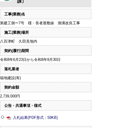
課）
工事(業務)名
第建工側ー7号 楪・長者屋敷線 側溝改良工事
施工(業務)場所
八百津町 久田見地内
契約(履行)期間
令和8年6月23日から令和8年9月30日
落札業者
福地建設(有)
契約金額
2,739,000円
公告・共通事項・様式
入札結果(PDF形式：59KB)