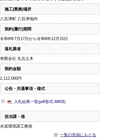
施工(業務)場所
八百津町 八百津地内
契約(履行)期間
令和8年7月17日から令和8年12月15日
落札業者
有限会社 丸北土木
契約金額
2,112,000円
公告・共通事項・様式
入札結果一覧(pdf形式:48KB)
担当課・係
水道環境課工務係
一覧の先頭にもどる