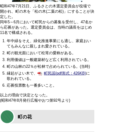
昭和47年7月21日、ふるさとの木選定委員会が役場で
開かれ、町の木を「松の木(二葉の松)」にすることが決
定した。
同年5～6月において町民からの募集を受付し、47名か
ら応募があった。選定委員会は、当時の議長をはじめ
11名で構成される。
年中緑をそえ、緑化推進事業にも適し、家庭おい
てもみんなに親しまれ愛されている。
町の観光面において松茸の愛称がある。
利用価値は一般建築材など広く利用されている。
町の山林の22％が松林で占められている。(当時)
縁起がよい木で、
町民謡(pdf形式：426KB)
に
歌われている。
応募投票数も一番多いこと。
以上の理由で決定となった。
(昭和47年8月発行広報やおつ第92号より)
町の花