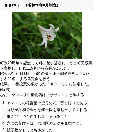
ささゆり （昭和50年8月制定）
町政20周年を記念して町の花を選定しようと町民投票
を実施し、町民115名から応募があった。
昭和50年7月11日、当時の議会正・副議長をはじめと
する11名による選定会を行う。
結果、一番投票の多かった「ヤマユリ」に決定した。
(42票)
なお、ヤマユリの植物名は「ササユリ」と称する。
ヤマユリの花言葉は聖母の花・富と誇りである。
香りが融和で豊かな郷土愛を醸し出してくれる。
町内どこでも自生し親しまれること
六つの花びらは、六地区の団結を象徴する。
投票数がもっとも多かった。