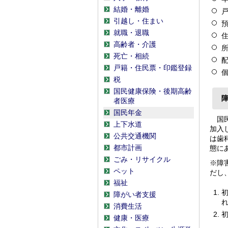
結婚・離婚
引越し・住まい
就職・退職
高齢者・介護
死亡・相続
戸籍・住民票・印鑑登録
税
国民健康保険・後期高齢
者医療
国民年金
国民
上下水道
加入
公共交通機関
は歯
都市計画
態に
ごみ・リサイクル
※障
ペット
だし
福祉
障がい者支援
消費生活
健康・医療