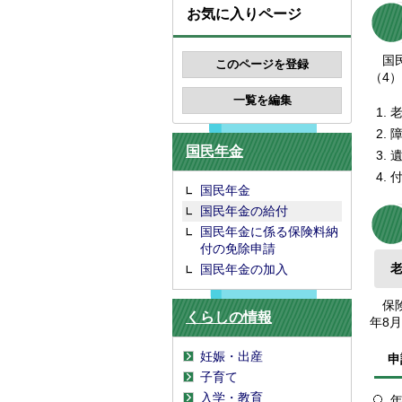
お気に入りページ
国民
（4
国民年金
国民年金
国民年金の給付
国民年金に係る保険料納
付の免除申請
国民年金の加入
保険
くらしの情報
年8
妊娠・出産
申
子育て
入学・教育