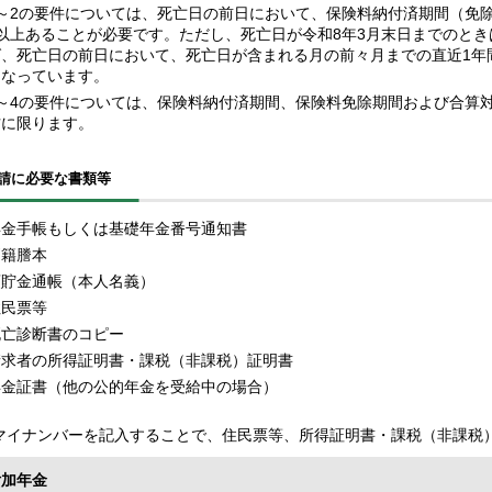
1～2の要件については、死亡日の前日において、保険料納付済期間（免
2以上あることが必要です。ただし、死亡日が令和8年3月末日までのとき
ば、死亡日の前日において、死亡日が含まれる月の前々月までの直近1年
になっています。
3～4の要件については、保険料納付済期間、保険料免除期間および合算対
方に限ります。
請に必要な書類等
年金手帳もしくは基礎年金番号通知書
戸籍謄本
預貯金通帳（本人名義）
住民票等
死亡診断書のコピー
請求者の所得証明書・課税（非課税）証明書
年金証書（他の公的年金を受給中の場合）
イナンバーを記入することで、住民票等、所得証明書・課税（非課税
付加年金