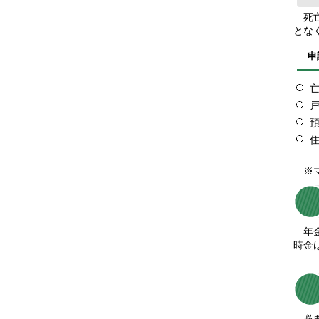
死亡
とな
申
※マ
年金
時金