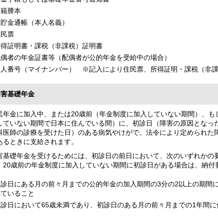
戸籍謄本
預貯金通帳（本人名義）
住民票
所得証明書・課税（非課税）証明書
配偶者の年金証書等（配偶者が公的年金を受給中の場合）
個人番号（マイナンバー） ※記入により住民票、所得証明・課税（非
障害基礎年金
年金に加入中、または20歳前（年金制度に加入していない期間）、もし
していない期間で日本に住んでいる間）に、初診日（障害の原因となっ
科医師の診療を受けた日）のある病気やけがで、法令により定められた障
あるときに支給されます。
害基礎年金を受けるためには、初診日の前日において、次のいずれかの
、20歳前の年金制度に加入していない期間に初診日がある場合は、納付
初診日にある月の前々月までの公的年金の加入期間の3分の2以上の期間
れていること
初診日において65歳未満であり、初診日のある月の前々月までの1年間