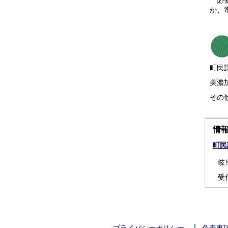
必要
か、
町民課
美濃加
その
情
町民
岐
受