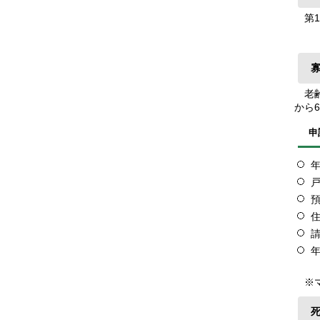
第1
老齢
から
申
※マ