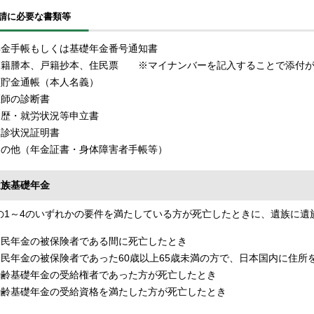
請に必要な書類等
年金手帳もしくは基礎年金番号通知書
戸籍謄本、戸籍抄本、住民票 ※マイナンバーを記入することで添付が
預貯金通帳（本人名義）
医師の診断書
病歴・就労状況等申立書
受診状況証明書
その他（年金証書・身体障害者手帳等）
遺族基礎年金
1～4のいずれかの要件を満たしている方が死亡したときに、遺族に遺
国民年金の被保険者である間に死亡したとき
国民年金の被保険者であった60歳以上65歳未満の方で、日本国内に住所
老齢基礎年金の受給権者であった方が死亡したとき
老齢基礎年金の受給資格を満たした方が死亡したとき