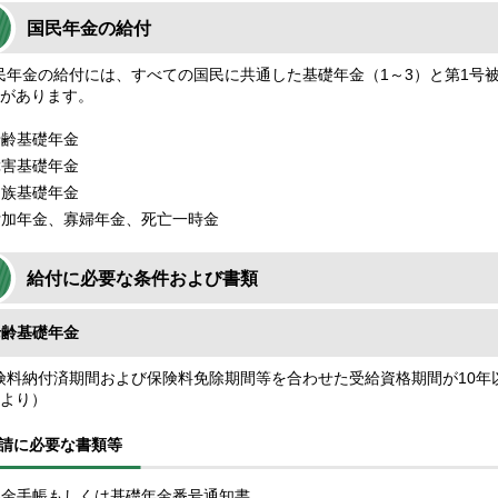
国民年金の給付
年金の給付には、すべての国民に共通した基礎年金（1～3）と第1号
）があります。
老齢基礎年金
障害基礎年金
遺族基礎年金
付加年金、寡婦年金、死亡一時金
給付に必要な条件および書類
老齢基礎年金
料納付済期間および保険料免除期間等を合わせた受給資格期間が10年以
月より）
請に必要な書類等
年金手帳もしくは基礎年金番号通知書