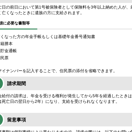
日の前日において第1号被保険者として保険料を3年以上納めた人が、
く亡くなったときに遺族の方に支給されます。
請に必要な書類等
亡くなった方の年金手帳もしくは基礎年金番号通知書
戸籍謄本
預貯金通帳
住民票
イナンバーを記入することで、住民票の添付を省略できます。
請求期間
給付の請求は、年金を受ける権利が発生してから5年を経過したときは
は死亡日の翌日から2年）になり、支給を受けられなくなります。
留意事項