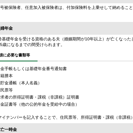
号被保険者、任意加入被保険者は、付加保険料を上乗せして納めること
寡婦年金
基礎年金を受ける資格のある夫（婚姻期間が10年以上）が亡くなったと
65歳になるまでの間受けられます。
請に必要な書類等
年金手帳もしくは基礎年金番号通知書
戸籍謄本
預貯金通帳（本人名義）
住民票等
請求者の所得証明書・課税（非課税）証明書
年金証書等（他の公的年金を受給中の場合）
イナンバーを記入することで、住民票等、所得証明書・課税（非課税
死亡一時金