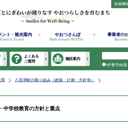
各種機
ベント・観光案内
やおつさんぽ
事業者の
ー
よくある
施設案内
ご質問
HP番号検索
教育
八百津町の取り組み（政策・計画・方針等）
・中学校教育の方針と重点