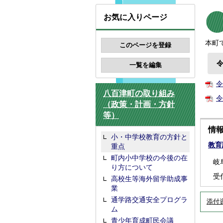
お気に入りページ
本町
令
八百津町の取り組み
令
（政策・計画・方針
等）
情
小・中学校教育の方針と
教育
重点
町内小中学校の今後の在
岐
り方について
受
高校生等海外留学助成事
業
通学路交通安全プログラ
添付
ム
青少年育成町民会議