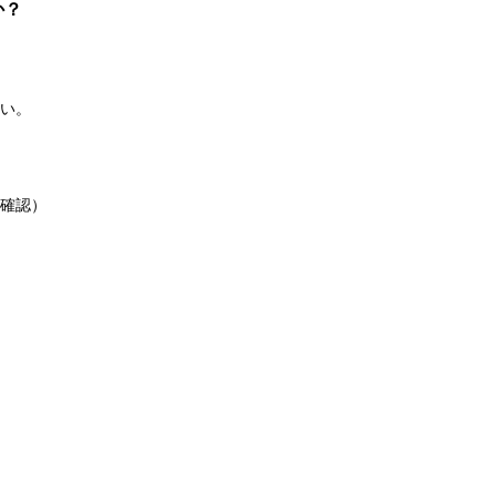
か？
い。
）
確認）