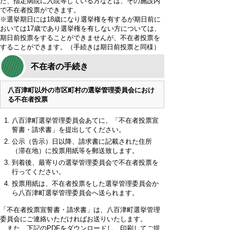
た、指定病院に入院等している方などは、その施設内
で不在者投票ができます。
※選挙期日には18歳になり選挙権を有するが期日前に
おいては17歳であり選挙権を有しない方については、
期日前投票をすることができませんが、不在者投票を
することができます。（手続きは期日前投票と同様）
不在者の手続き
八百津町以外の市区町村の選挙管理委員会におけ
る不在者投票
八百津町選挙管理委員会あてに、「不在者投票宣
誓書・請求書」を提出してください。
公示（告示）日以降、請求書に記載された住所
（滞在地）に投票用紙等を郵送致します。
到着後、最寄りの選挙管理委員会で不在者投票を
行ってください。
投票用紙は、不在者投票をした選挙管理委員会か
ら八百津町選挙管理委員会へ送られます。
「不在者投票宣誓書・請求書」は、八百津町選挙管理
委員会にご連絡いただければお送りいたします。
また、下記のPDFをダウンロードし、印刷してご提