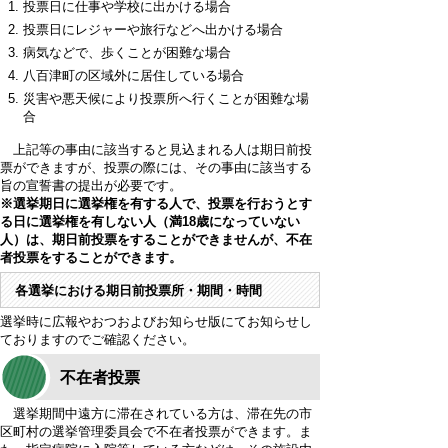
投票日に仕事や学校に出かける場合
投票日にレジャーや旅行などへ出かける場合
病気などで、歩くことが困難な場合
八百津町の区域外に居住している場合
災害や悪天候により投票所へ行くことが困難な場
合
上記等の事由に該当すると見込まれる人は期日前投
票ができますが、投票の際には、その事由に該当する
旨の宣誓書の提出が必要です。
※選挙期日に選挙権を有する人で、投票を行おうとす
る日に選挙権を有しない人（満18歳になっていない
人）は、期日前投票をすることができませんが、不在
者投票をすることができます。
各選挙における期日前投票所・期間・時間
選挙時に広報やおつおよびお知らせ版にてお知らせし
ておりますのでご確認ください。
不在者投票
選挙期間中遠方に滞在されている方は、滞在先の市
区町村の選挙管理委員会で不在者投票ができます。ま