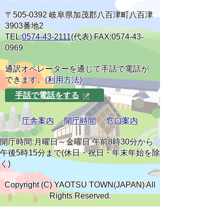
〒505-0392 岐阜県加茂郡八百津町八百津
3903番地2
TEL:
0574-43-2111
(代表) FAX:0574-43-
0969
通訳オペレーターを通じて手話で電話が
できます。
(利用方法)
手話で電話をする
庁舎案内
開庁時間
窓口案内
開庁時間:月曜日～金曜日 午前8時30分から
午後5時15分まで(休日・祝日・年末年始を除
く)
Copyright (C) YAOTSU TOWN(JAPAN) All
Rights Reserved.