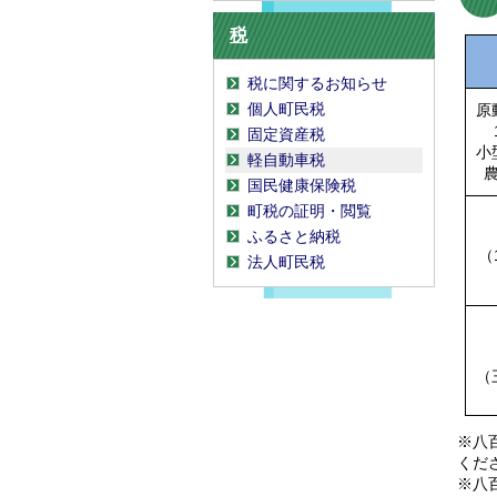
税
税に関するお知らせ
個人町民税
原
固定資産税
小
軽自動車税
国民健康保険税
町税の証明・閲覧
ふるさと納税
（
法人町民税
（
※八
くだ
※八