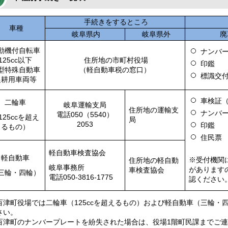
手続きをするところ
車種
岐阜県内
岐阜県外
廃
動機付自転車
ナンバ
125cc以下
住所地の市町村役場
印鑑
型特殊自動車
（軽自動車税の窓口）
標識交
農耕用車両等
車検証
二輪車
岐阜運輸支局
住所地の運輸支
ナンバ
電話050（5540）
125ccを超え
局
2053
印鑑
るもの）
住民票
軽自動車検査協会
軽自動車
※受付機関
住所地の軽自動
岐阜事務所
があります
車検査協会
三輪・四輪）
電話050-3816-1775
認ください
百津町役場では二輪車（125ccを超えるもの）および軽自動車（三輪・
さい。
百津町のナンバープレートを紛失された場合は、役場1階町民課までご