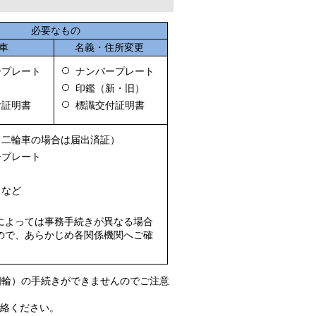
必要なもの
車
名義・住所変更
ープレート
ナンバープレート
印鑑（新・旧）
付証明書
標識交付証明書
（二輪車の場合は届出済証）
ープレート
 など
によっては事務手続きが異なる場合
ので、あらかじめ各関係機関へご確
。
四輪）の手続きができませんのでご注意
連絡ください。