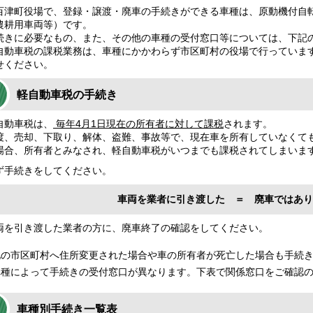
津町役場で、登録・譲渡・廃車の手続きができる車種は、原動機付自転車
農耕用車両等）です。
きに必要なもの、また、その他の車種の受付窓口等については、下記
動車税の課税業務は、車種にかかわらず市区町村の役場で行っていま
せください。
軽自動車税の手続き
動車税は、
毎年4月1日現在の所有者に対して課税
されます。
、売却、下取り、解体、盗難、事故等で、現在車を所有していなくて
場合、所有者とみなされ、軽自動車税がいつまでも課税されてしまいま
手続きをしてください。
車両を業者に引き渡した ＝ 廃車ではあり
を引き渡した業者の方に、廃車終了の確認をしてください。
他の市区町村へ住所変更された場合や車の所有者が死亡した場合も手続
車種によって手続きの受付窓口が異なります。下表で関係窓口をご確認
車種別手続き一覧表