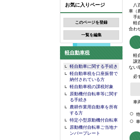
お気に入りページ
八百
車（
手続
軽自
合わ
軽自動車税
軽自
譲渡
軽自動車に関する手続き
ない
軽自動車税を口座振替で
必ず
納付されている方
軽自動車税の課税対象
原動機付自転車等に関す
る手続き
車両
農耕作業用自動車を所有
する方
特定小型原動機付自転車
原動機付自転車ご当地ナ
ンバープレート