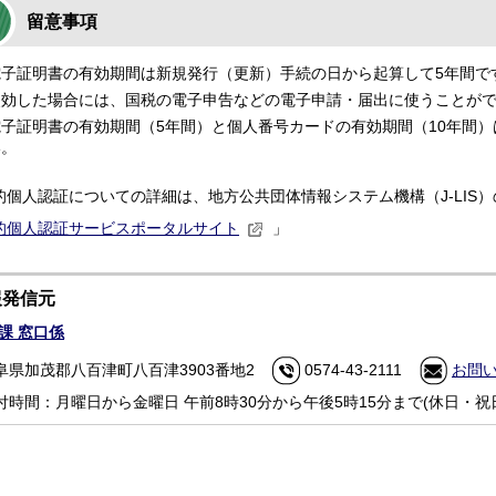
留意事項
電子証明書の有効期間は新規発行（更新）手続の日から起算して5年間で
失効した場合には、国税の電子申告などの電子申請・届出に使うことが
電子証明書の有効期間（5年間）と個人番号カードの有効期間（10年間
い。
的個人認証についての詳細は、地方公共団体情報システム機構（J-LIS
的個人認証サービスポータルサイト
」
報発信元
課 窓口係
阜県加茂郡八百津町八百津3903番地2
0574-43-2111
お問
付時間：月曜日から金曜日 午前8時30分から午後5時15分まで(休日・祝