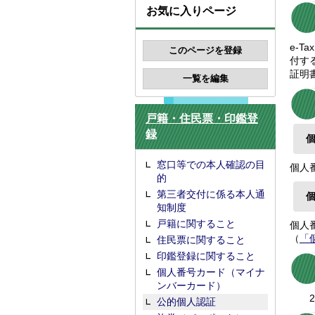
お気に入りページ
e-
付す
証明
戸籍・住民票・印鑑登
録
窓口等での本人確認の目
個人
的
第三者交付に係る本人通
知制度
戸籍に関すること
個人
（
「
住民票に関すること
印鑑登録に関すること
個人番号カード（マイナ
ンバーカード）
20
公的個人認証