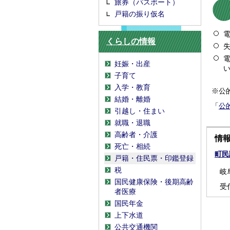
旅券（パスポート）
戸籍の振り仮名
くらしの情報
妊娠・出産
子育て
入学・教育
※公
結婚・離婚
「
公
引越し・住まい
就職・退職
高齢者・介護
情
死亡・相続
町民
戸籍・住民票・印鑑登録
税
岐
国民健康保険・後期高齢
受
者医療
国民年金
上下水道
公共交通機関