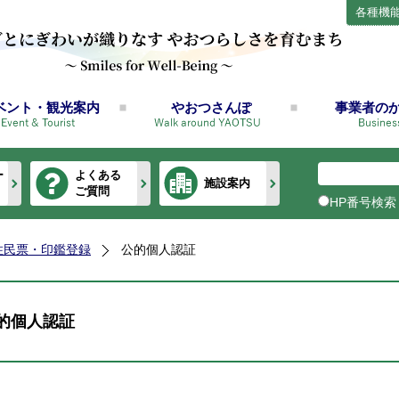
各種機
ベント・観光案内
やおつさんぽ
事業者の
ー
よくある
施設案内
ご質問
HP番号検索
住民票・印鑑登録
公的個人認証
的個人認証